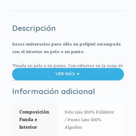
Descripción
Sacos universales para silla en polipiel estampada
con el interior en pelo o en punto.
*Funda en pelo o en punto. Con refuerzo en la zona de
los pies en tejido impermeable para suciedad y
VER MÁS ▼
rozaduras.
Información adicional
**Este tejido lleva un recubrimiento especial: Anti-
microbial: Protección sostenible y duradera contra
bacterias, virus, hongos, moho y malos olores. Efectivo
Composición
Pelo Liso 100% Poliéster
para 100 lavados. Probado eficazmente contra el
Funda e
/ Punto Liso 100%
SARS-COV-2.
Interior
Algodón