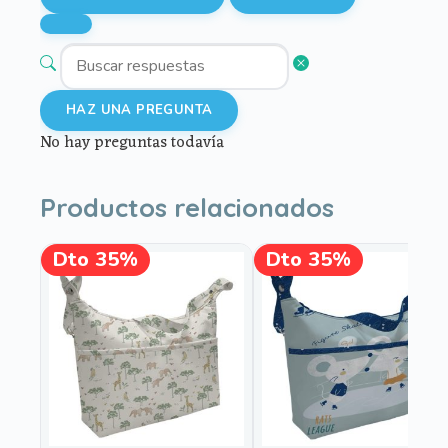
HAZ UNA PREGUNTA
No hay preguntas todavía
Productos relacionados
Este
Este
Dto 35%
Dto 35%
¡OFERTA!
¡OFERTA!
producto
producto
tiene
tiene
múltiples
múltiples
variantes.
variantes.
Las
Las
opciones
opciones
se
se