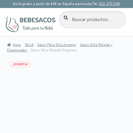
Envío gratis a partir de 40€ en España peninsular
Tel:
610 270 098
BUSCAR
Buscar
por:
Ir
Ir
a
al
la
contenido
Inicio
SILLA
Sacos Para Silla Invierno
Sacos Silla Polipiel y
navegación
Estampados
Sacos Silla Polipiel Pingüinos
Dto 35%
¡OFERTA!