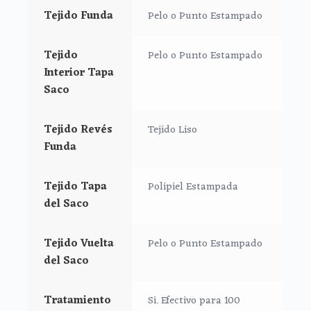
*Trasera de la parte superior de la funda muy ancha y
Tejido Funda
Pelo o Punto Estampado
regulable.
*Cinta para sujeción para las sillas ligeras.
Tejido
Pelo o Punto Estampado
*Sistema de gomas en la parte de superior de la funda.
Interior Tapa
*
Sistema de sujeción S-PLUS
. Sistema de sujeción de
Saco
la funda desarrollado especialmente para aquellas
sillas que lleven la capota unida al respaldo.
Tejido Revés
Tejido Liso
* Abertura para sillas que pliegan hacia afuera (cierre
Funda
de libro).
*Ojales de la funda aptos para todo tipo de arneses.
**Si cremallera central. Color al tono y doble carro
Tejido Tapa
Polipiel Estampada
del Saco
Para el saco Recto:
*Trasera de la parte superior de la funda muy ancha y
Tejido Vuelta
Pelo o Punto Estampado
regulable.
del Saco
*Cinta para sujeción para las sillas ligeras.
*Sistema de gomas en la parte de superior de la funda.
Tratamiento
Si. Efectivo para 100
*
Sistema de sujeción S-PLUS
. Sistema de sujeción de