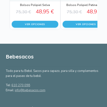
pueden
pueden
Bolsos Polipiel Selva
Bolsos Polipiel Patinadores
elegir
elegir
El
El
El
48,95
€
48,95
€
75,30
€
75,30
€
en
en
precio
precio
precio
la
la
VER OPCIONES
VER OPCIONES
página
página
original
actual
original
de
de
era:
es:
era:
e
producto
producto
75,30 €.
48,95 €.
75,30 €.
Bebesacos
Todo para tu Bebé. Sacos para capazo, para silla y complementos
para el paseo de tu bebé.
Tel:
610 270 098
Email:
info@bebesacos.com