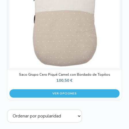
opciones
se
pueden
elegir
en
la
página
de
producto
Saco Grupo Cero Piqué Camel con Bordado de Topitos
100,50
€
VER OPCIONES