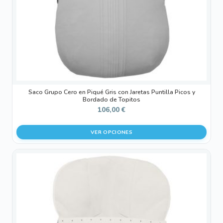
elegir
en
la
página
de
producto
Saco Grupo Cero en Piqué Gris con Jaretas Puntilla Picos y
Bordado de Topitos
106,00
€
VER OPCIONES
Este
producto
tiene
múltiples
variantes.
Las