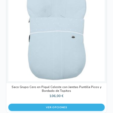
múltiples
variantes.
Las
opciones
se
pueden
elegir
en
la
página
de
producto
Saco Grupo Cero en Piqué Celeste con Jaretas Puntilla Picos y
Bordado de Topitos
106,00
€
VER OPCIONES