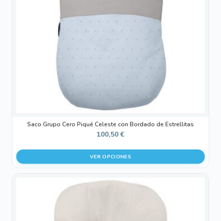
se
pueden
elegir
en
la
página
de
producto
Saco Grupo Cero Piqué Celeste con Bordado de Estrellitas
100,50
€
VER OPCIONES
Este
producto
tiene
múltiples