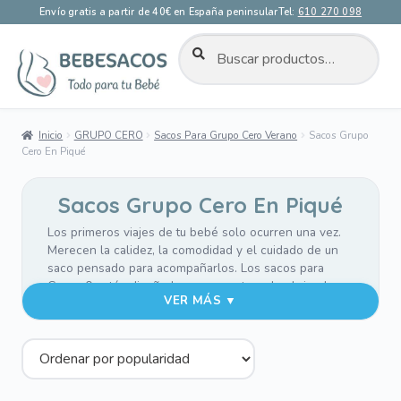
Envío gratis a partir de 40€ en España peninsular
Tel:
610 270 098
BUSCAR
Buscar
por:
Ir
Ir
a
al
la
contenido
Inicio
GRUPO CERO
Sacos Para Grupo Cero Verano
Sacos Grupo
navegación
Cero En Piqué
Sacos Grupo Cero En Piqué
Los primeros viajes de tu bebé solo ocurren una vez.
Merecen la calidez, la comodidad y el cuidado de un
saco pensado para acompañarlos. Los sacos para
Grupo 0 están diseñados para mantenerlo abrigado,
VER MÁS ▼
cómodo y protegido desde sus primeros días, sin
renunciar al estilo.
La funda del saco en suaves tejidos de piqué o pelo,
mientras que la tapa exterior incorpora tejidos de
piqué en liso o con bordados, creando un entorno