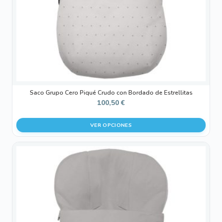
elegir
en
la
página
de
producto
Saco Grupo Cero Piqué Crudo con Bordado de Estrellitas
100,50
€
VER OPCIONES
Este
producto
tiene
múltiples
variantes.
Las
opciones