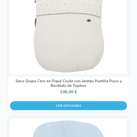
opciones
se
pueden
elegir
en
la
página
de
producto
Saco Grupo Cero en Piqué Crudo con Jaretas Puntilla Picos y
Bordado de Topitos
106,00
€
VER OPCIONES
Este
producto
tiene