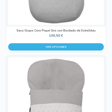
página
de
producto
Saco Grupo Cero Piqué Gris con Bordado de Estrellitas
100,50
€
VER OPCIONES
Este
producto
tiene
múltiples
variantes.
Las
opciones
se
pueden