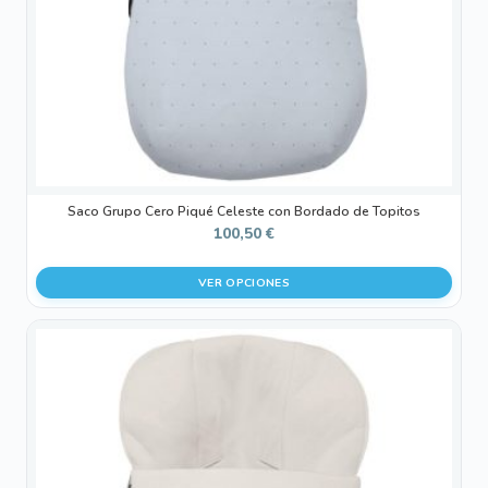
elegir
en
la
página
de
producto
Saco Grupo Cero Piqué Celeste con Bordado de Topitos
100,50
€
VER OPCIONES
Este
producto
tiene
múltiples
variantes.
Las