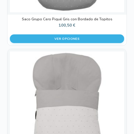
producto
Saco Grupo Cero Piqué Gris con Bordado de Topitos
100,50
€
VER OPCIONES
Este
producto
tiene
múltiples
variantes.
Las
opciones
se
pueden
elegir
en