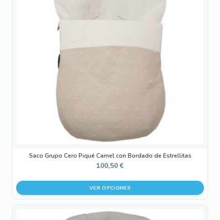
variantes.
Las
opciones
se
pueden
elegir
en
la
página
de
producto
Saco Grupo Cero Piqué Camel con Bordado de Estrellitas
100,50
€
VER OPCIONES
Este