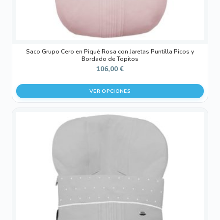
cada trayecto, cada paseo y cada pequeña aventura en
página
familia.
de
producto
Saco Grupo Cero en Piqué Rosa con Jaretas Puntilla Picos y
Bordado de Topitos
106,00
€
VER OPCIONES
Este
producto
tiene
múltiples
variantes.
Las
opciones
se
pueden