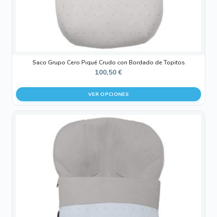
la
página
de
producto
Saco Grupo Cero Piqué Crudo con Bordado de Topitos
100,50
€
VER OPCIONES
Este
producto
tiene
múltiples
variantes.
Las
opciones
se
pueden