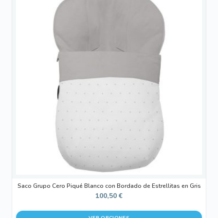
producto
tiene
múltiples
variantes.
Las
opciones
se
pueden
elegir
en
la
página
de
producto
Saco Grupo Cero Piqué Blanco con Bordado de Estrellitas en Gris
100,50
€
VER OPCIONES