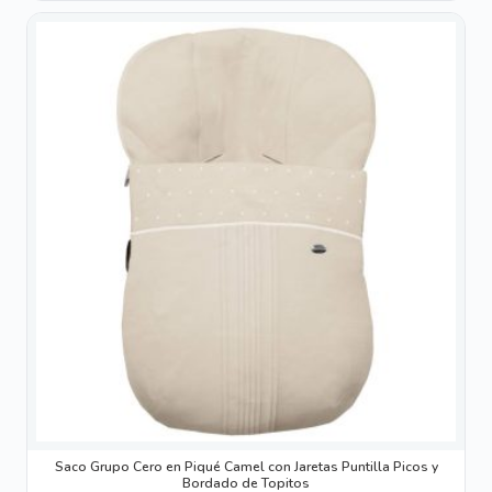
Este
producto
tiene
múltiples
variantes.
Las
opciones
se
pueden
elegir
en
la
página
de
producto
Saco Grupo Cero en Piqué Camel con Jaretas Puntilla Picos y
Bordado de Topitos