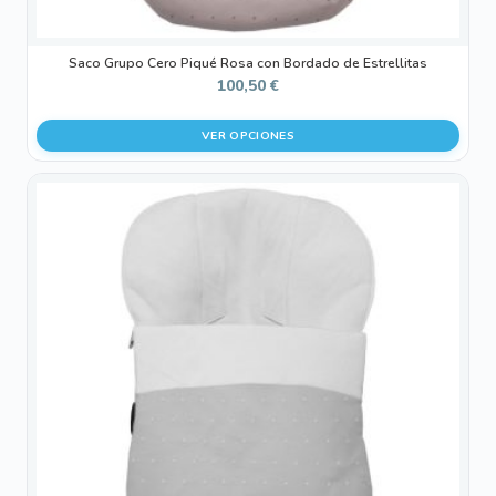
producto
Saco Grupo Cero Piqué Rosa con Bordado de Estrellitas
100,50
€
VER OPCIONES
Este
producto
tiene
múltiples
variantes.
Las
opciones
se
pueden
elegir
en
la