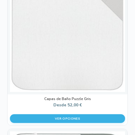
múltiples
variantes.
Las
opciones
se
pueden
elegir
en
la
página
de
producto
Capas de Baño Puzzle Gris
Desde
52,00
€
VER OPCIONES
Este