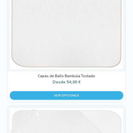
opciones
se
pueden
elegir
en
la
página
de
producto
Capas de Baño Bambula Tostado
Desde
54,00
€
VER OPCIONES
Este
producto
tiene
múltiples