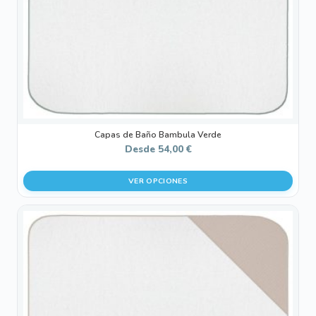
elegir
en
la
página
de
producto
Capas de Baño Bambula Verde
Desde
54,00
€
VER OPCIONES
Este
producto
tiene
múltiples
variantes.
Las