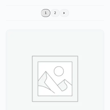
por
algodón
, aporta un toque especial y permite combinar
la capa de baño con el resto de complementos de la
popularidad
colección.
1
2
Capa Grande (110 x 110 cm)
Ideal para acompañar al
bebé durante más tiempo. Incorpora un práctico
sistema de sujeción al cuello que te permite tener las
manos más libres mientras lo secas y lo envuelves
con seguridad.
Capa Pequeña (90 x 90 cm)
Perfecta para los primeros
baños del recién nacido. Su tamaño resulta muy
cómodo para arropar y secar al bebé desde sus
primeros días.
Porque después del baño llega uno de los abrazos
más dulces del día, y merece estar envuelto en
suavidad, calidez y mucho mimo.