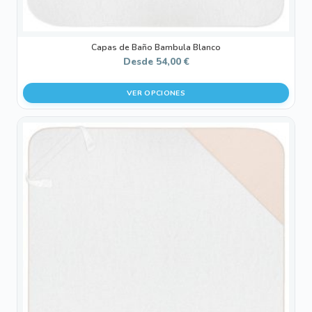
producto
Capas de Baño Bambula Blanco
Desde
54,00
€
VER OPCIONES
Este
producto
tiene
múltiples
variantes.
Las
opciones
se
pueden
elegir
en