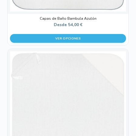
producto
Capas de Baño Bambula Azulón
Desde
54,00
€
VER OPCIONES
Este
producto
tiene
múltiples
variantes.
Las
opciones
se
pueden
elegir
en
la