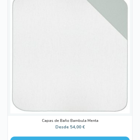
producto
tiene
múltiples
variantes.
Las
opciones
se
pueden
elegir
en
la
página
de
producto
Capas de Baño Bambula Menta
Desde
54,00
€