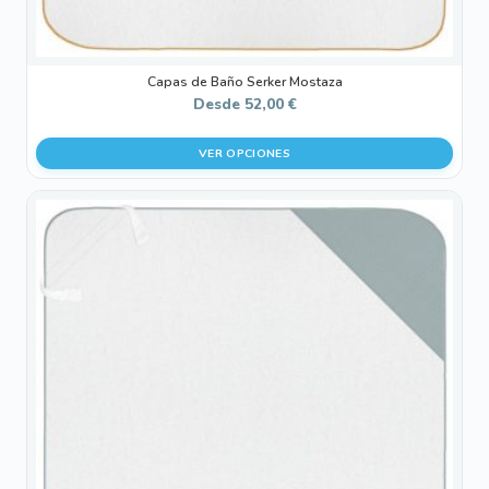
producto
Capas de Baño Serker Mostaza
Desde
52,00
€
VER OPCIONES
Este
producto
tiene
múltiples
variantes.
Las
opciones
se
pueden
elegir
en