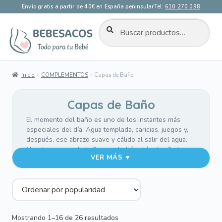
Envío gratis a partir de 40€ en España peninsular
Tel:
610 270 098
BUSCAR
Buscar
por:
Ir
Ir
a
al
la
contenido
Inicio
COMPLEMENTOS
Capas de Baño
navegación
Capas de Baño
El momento del baño es uno de los instantes más
especiales del día. Agua templada, caricias, juegos y,
después, ese abrazo suave y cálido al salir del agua.
Nuestras capas de baño para bebé están diseñadas
VER MÁS ▼
para acompañar ese momento con la máxima
comodidad y ternura.
Confeccionadas en
rizo de algodón blanco de alta
absorción
, ayudan a secar delicadamente la piel del
bebé mientras lo mantienen arropado y confortable. La
Ordenado
Mostrando 1–16 de 26 resultados
capucha, disponible en
villela estampada o tejidos de