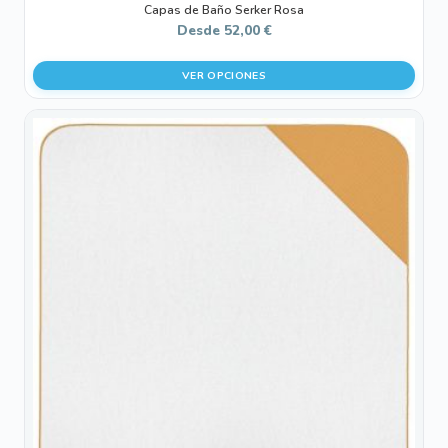
Capas de Baño Serker Rosa
Desde
52,00
€
VER OPCIONES
Este
producto
tiene
múltiples
variantes.
Las
opciones
se
pueden
elegir
en
la
página
de