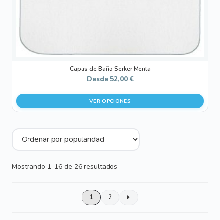
la
página
de
producto
Capas de Baño Serker Menta
Desde
52,00
€
VER OPCIONES
Ordenado
Mostrando 1–16 de 26 resultados
por
popularidad
1
2