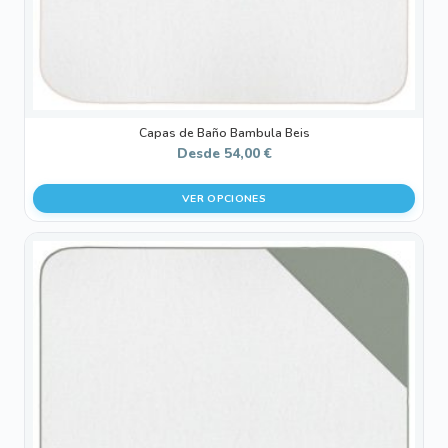
la
página
de
producto
Capas de Baño Bambula Beis
Desde
54,00
€
VER OPCIONES
Este
producto
tiene
múltiples
variantes.
Las
opciones
se
pueden