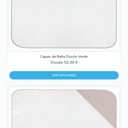
elegir
en
la
página
de
producto
Capas de Baño Puzzle Verde
Desde
52,00
€
VER OPCIONES
Este
producto
tiene
múltiples
variantes.
Las