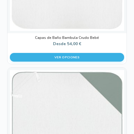
página
de
producto
Capas de Baño Bambula Crudo Bebé
Desde
54,00
€
VER OPCIONES
Este
producto
tiene
múltiples
variantes.
Las
opciones
se
pueden