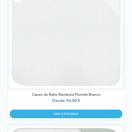
variantes.
Las
opciones
se
pueden
elegir
en
la
página
de
producto
Capas de Baño Bambula Plumeti Blanco
Desde
54,00
€
VER OPCIONES
Este