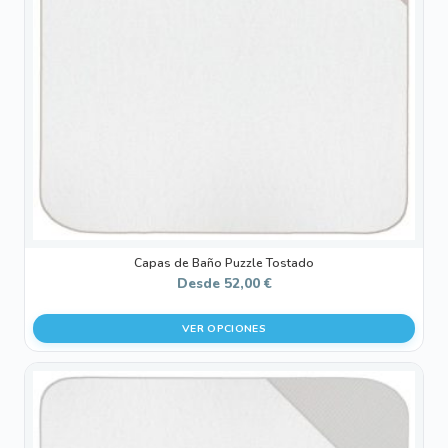
opciones
se
pueden
elegir
en
la
página
de
producto
Capas de Baño Puzzle Tostado
Desde
52,00
€
VER OPCIONES
Este
producto
tiene