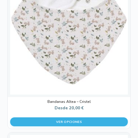
múltiples
variantes.
Las
opciones
se
pueden
elegir
en
la
página
de
producto
Bandanas Altea – Cristel
Desde
20,00
€
VER OPCIONES
Este