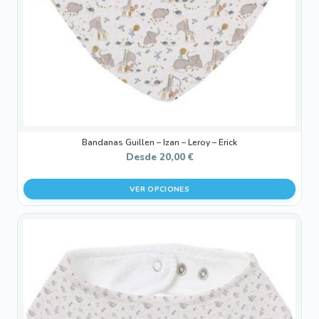
elegir
en
la
página
de
producto
Bandanas Guillen – Izan – Leroy – Erick
Desde
20,00
€
VER OPCIONES
Este
producto
tiene
múltiples
variantes.
Las