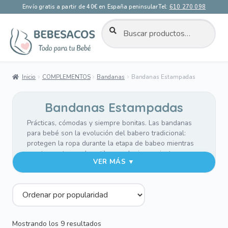
Envío gratis a partir de 40€ en España peninsular
Tel:
610 270 098
BUSCAR
Buscar
por:
Ir
Ir
a
al
la
contenido
Inicio
COMPLEMENTOS
Bandanas
Bandanas Estampadas
navegación
Bandanas Estampadas
Prácticas, cómodas y siempre bonitas. Las bandanas
para bebé son la evolución del babero tradicional:
protegen la ropa durante la etapa de babeo mientras
aportan un toque de estilo a cualquier conjunto.
VER MÁS ▼
Pensadas para acompañar a tu bebé durante los
meses de dentición y descubrimiento.
El exterior, en
villela estampada
, aporta un acabado
delicado y fácil de combinar con el resto de
Ordenado
Mostrando los 9 resultados
complementos del bebé. El interior, confeccionado en