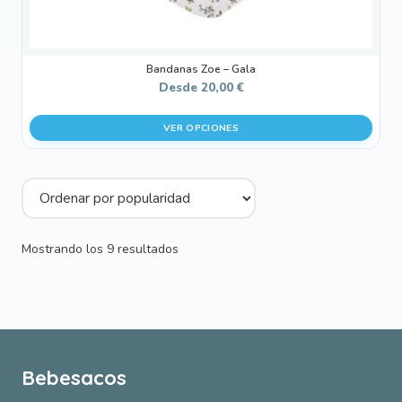
de
producto
Bandanas Zoe – Gala
Desde
20,00
€
VER OPCIONES
Ordenado
Mostrando los 9 resultados
por
popularidad
Bebesacos