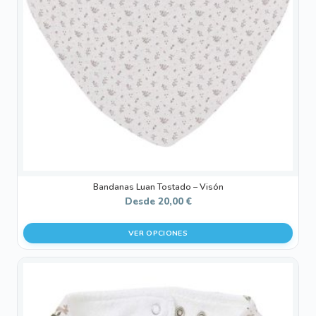
opciones
se
pueden
elegir
en
la
página
de
producto
Bandanas Luan Tostado – Visón
Desde
20,00
€
VER OPCIONES
Este
producto
tiene