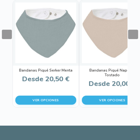
Este
Este
producto
producto
tiene
tiene
múltiples
múltiples
variantes.
variantes.
Las
Las
opciones
opciones
se
se
pueden
pueden
Bandanas Piqué Serker Menta
Bandanas Piqué Napoles
elegir
elegir
Tostado
Desde
20,50
€
en
en
Desde
20,00
€
la
la
página
página
VER OPCIONES
VER OPCIONES
de
de
producto
producto