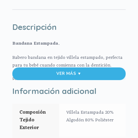
Descripción
Bandana Estampada.
Babero bandana en tejido villela estampado, perfecta
para tu bebé cuando comienza con la dentición.
VER MÁS ▼
Por la parte de atrás rizo de algodón.
Información adicional
Elige tu tamaño.
**Puedes lavar tu bandana a mano o en lavadora,
Composión
Villela Estampada 20%
siempre agua fría, jabones no abrasivos y secado al
Tejido
Algodón 80% Poliéster
natural.
Exterior