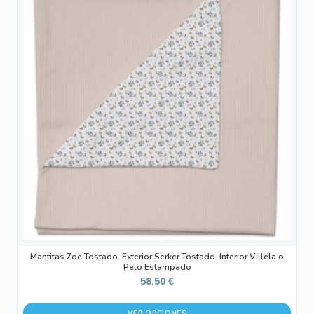
tiene
múltiples
variantes.
Las
opciones
se
pueden
elegir
en
la
página
de
producto
Mantitas Zoe Tostado. Exterior Serker Tostado. Interior Villela o
Pelo Estampado
58,50
€
VER OPCIONES