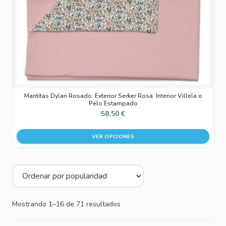
elegir
en
la
página
de
producto
Mantitas Dylan Rosado. Exterior Serker Rosa. Interior Villela o
Pelo Estampado
58,50
€
VER OPCIONES
Ordenado
Mostrando 1–16 de 71 resultados
por
popularidad