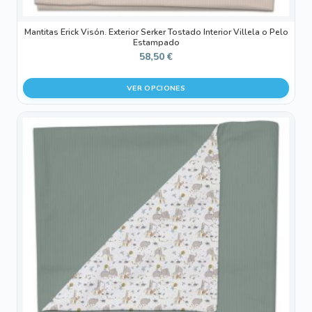
Mantitas Erick Visón. Exterior Serker Tostado Interior Villela o Pelo
Estampado
58,50
€
VER OPCIONES
Este
producto
tiene
múltiples
variantes.
Las
opciones
se
pueden
elegir
en
la