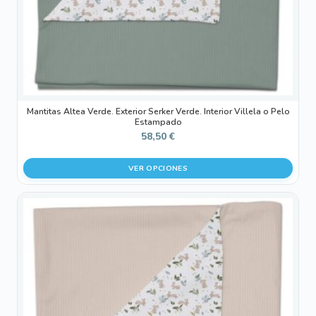
en
la
página
de
producto
Mantitas Altea Verde. Exterior Serker Verde. Interior Villela o Pelo
Estampado
58,50
€
VER OPCIONES
Este
producto
tiene
múltiples
variantes.
Las
opciones