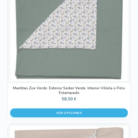
Las
opciones
se
pueden
elegir
en
la
página
de
producto
Mantitas Zoe Verde. Exterior Serker Verde. Interior Villela o Pelo
Estampado
58,50
€
VER OPCIONES
Este
producto