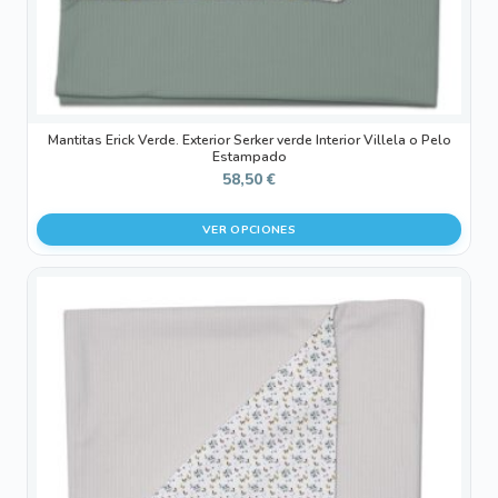
página
de
producto
Mantitas Erick Verde. Exterior Serker verde Interior Villela o Pelo
Estampado
58,50
€
VER OPCIONES
Este
producto
tiene
múltiples
variantes.
Las
opciones
se