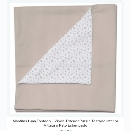
Este
producto
tiene
múltiples
variantes.
Las
opciones
se
pueden
elegir
en
la
página
de
producto
Mantitas Luan Tostado – Visón. Exterior Puzzle Tostado Interior
Villela o Pelo Estampado