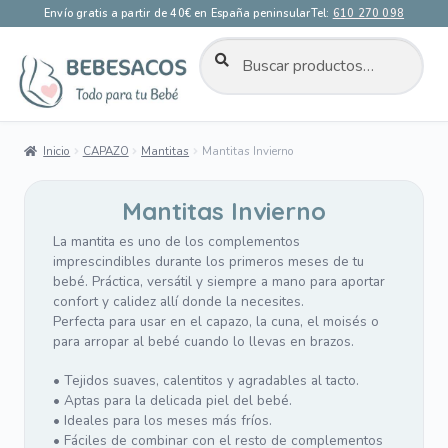
Envío gratis a partir de 40€ en España peninsular
Tel:
610 270 098
BUSCAR
Buscar
por:
Ir
Ir
a
al
la
contenido
Inicio
CAPAZO
Mantitas
Mantitas Invierno
navegación
Mantitas Invierno
La mantita es uno de los complementos
imprescindibles durante los primeros meses de tu
bebé. Práctica, versátil y siempre a mano para aportar
confort y calidez allí donde la necesites.
Perfecta para usar en el capazo, la cuna, el moisés o
para arropar al bebé cuando lo llevas en brazos.
• Tejidos suaves, calentitos y agradables al tacto.
• Aptas para la delicada piel del bebé.
• Ideales para los meses más fríos.
• Fáciles de combinar con el resto de complementos