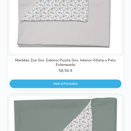
pueden
elegir
en
la
página
de
producto
Mantitas Zoe Gris. Exterior Puzzle Gris. Interior Villela o Pelo
Estampado
58,50
€
VER OPCIONES
Este
producto
tiene
múltiples
variantes.