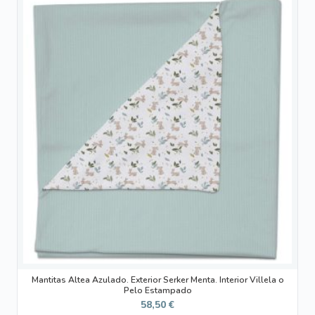
producto
tiene
múltiples
variantes.
Las
opciones
se
pueden
elegir
en
la
página
de
producto
Mantitas Altea Azulado. Exterior Serker Menta. Interior Villela o
Pelo Estampado
58,50
€