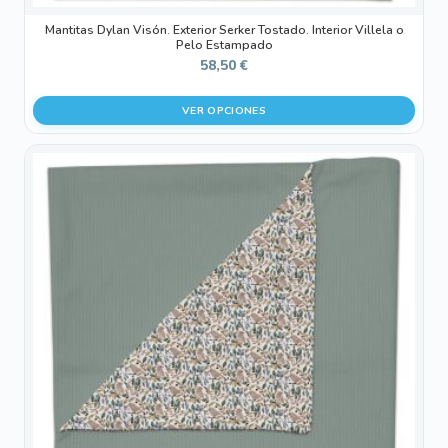
Mantitas Dylan Visón. Exterior Serker Tostado. Interior Villela o
Pelo Estampado
58,50
€
VER OPCIONES
Este
producto
tiene
múltiples
variantes.
Las
opciones
se
pueden
elegir
en
la