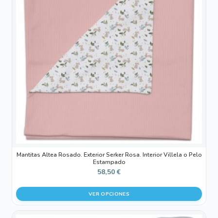
variantes.
Las
opciones
se
pueden
elegir
en
la
página
de
producto
Mantitas Altea Rosado. Exterior Serker Rosa. Interior Villela o Pelo
Estampado
58,50
€
VER OPCIONES
Este