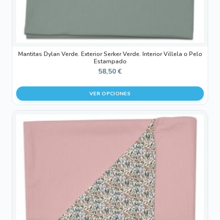
página
de
producto
Mantitas Dylan Verde. Exterior Serker Verde. Interior Villela o Pelo
Estampado
58,50
€
VER OPCIONES
Este
producto
tiene
múltiples
variantes.
Las
opciones
se
pueden