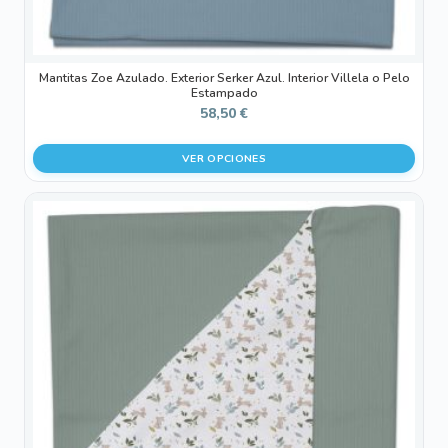
de
producto
Mantitas Zoe Azulado. Exterior Serker Azul. Interior Villela o Pelo
Estampado
58,50
€
VER OPCIONES
Este
producto
tiene
múltiples
variantes.
Las
opciones
se
pueden
elegir