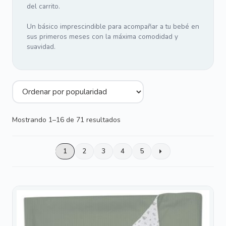
del carrito.
Un básico imprescindible para acompañar a tu bebé en
sus primeros meses con la máxima comodidad y
suavidad.
Ordenado
Mostrando 1–16 de 71 resultados
por
popularidad
1
2
3
4
5
Este
producto
tiene