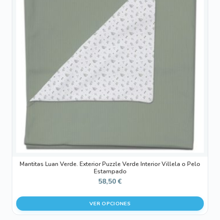
múltiples
variantes.
Las
opciones
se
pueden
elegir
en
la
página
de
producto
Mantitas Luan Verde. Exterior Puzzle Verde Interior Villela o Pelo
Estampado
58,50
€
VER OPCIONES