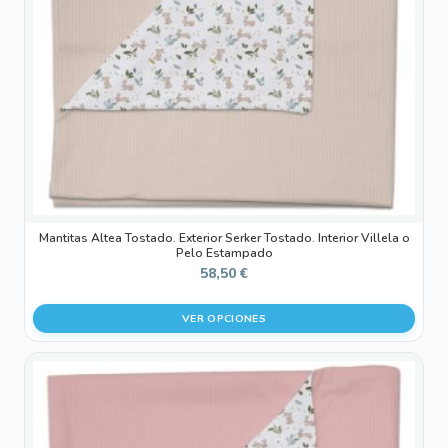
se
pueden
elegir
en
la
página
de
producto
Mantitas Altea Tostado. Exterior Serker Tostado. Interior Villela o
Pelo Estampado
58,50
€
VER OPCIONES
Este
producto
tiene
múltiples