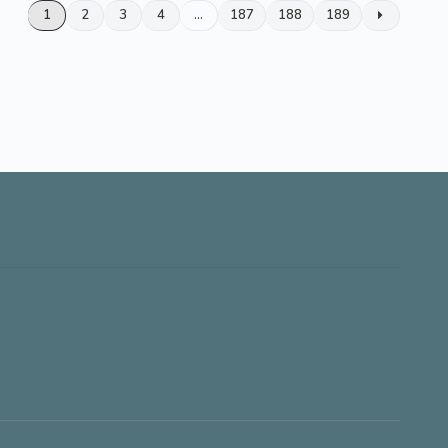
1
2
3
4
…
187
188
189