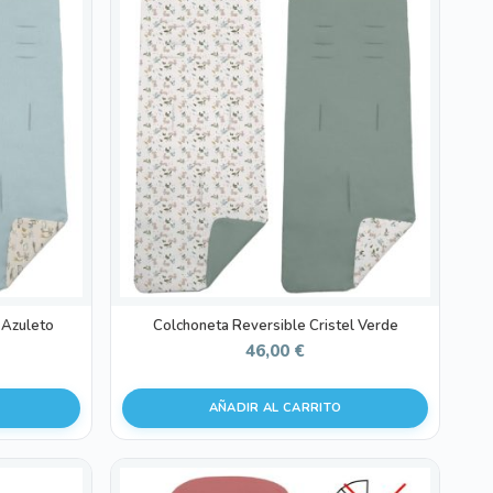
 Azuleto
Colchoneta Reversible Cristel Verde
46,00
€
AÑADIR AL CARRITO
Este