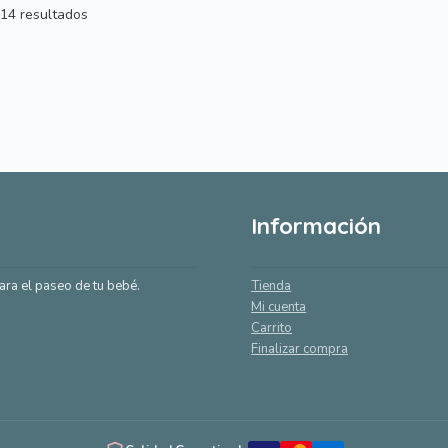
Ordenado
14 resultados
por
popularidad
Información
ara el paseo de tu bebé.
Tienda
Mi cuenta
Carrito
Finalizar compra