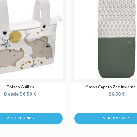
producto
tiene
múltiples
variantes.
Las
opciones
se
pueden
elegir
en
la
página
de
Bolsos Guillen
Sacos Capazo Zoe Invierno
producto
Desde
56,50
€
86,50
€
VER OPCIONES
VER OPCIONES