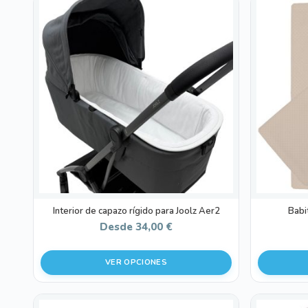
Este
producto
tiene
múltiples
variantes.
Las
opciones
se
pueden
elegir
en
la
página
de
Interior de capazo rígido para Joolz Aer2
Babi
producto
Desde
34,00
€
VER OPCIONES
Este
Este