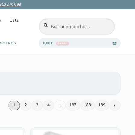
610 270 098
a
Lista
BUSCAR
Buscar
por:
SOTROS
0,00
€
0 artículos
 deseos
1
2
3
4
…
187
188
189