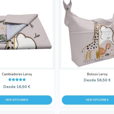
producto
tiene
múltiples
variantes.
Las
opciones
se
pueden
elegir
en
la
página
de
Cambiadores Leroy
Bolsos Leroy
producto
Desde
56,50
€
Valorado con
Desde
16,50
€
5.00
de 5
VER OPCIONES
VER OPCIONES