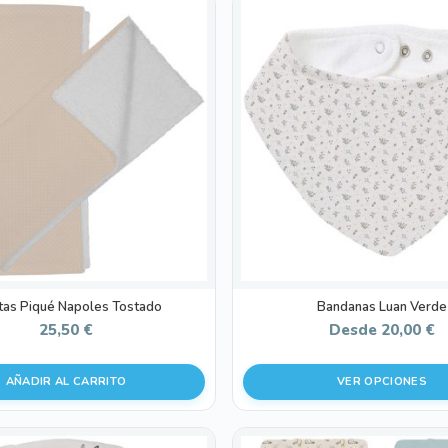
Este
producto
tiene
múltiples
variantes.
Las
opciones
se
pueden
elegir
en
la
página
de
tas Piqué Napoles Tostado
Bandanas Luan Verde
producto
25,50
€
Desde
20,00
€
AÑADIR AL CARRITO
VER OPCIONES