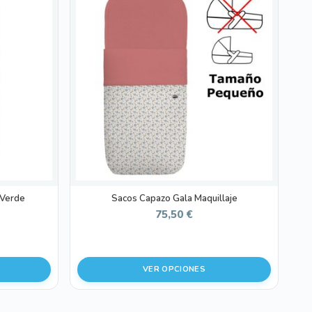
producto
tiene
múltiples
variantes.
Las
opciones
se
pueden
elegir
en
la
página
de
 Verde
Sacos Capazo Gala Maquillaje
producto
75,50
€
VER OPCIONES