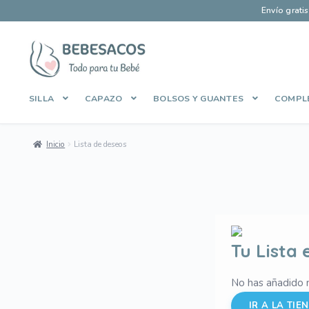
Envío grati
Ir
Ir
a
al
la
contenido
SILLA
CAPAZO
BOLSOS Y GUANTES
COMPL
navegación
Inicio
Aviso Legal
Carrito
Contacto
Envíos y Devoluciones
Inicio
Lista de deseos
Manage Profile
Mi cuenta
Pago Seguro
Política de Cooki
Sobre Bebesacos
Sobre Bebesacos vieja
Tienda
Tu Lista 
No has añadido n
IR A LA TIE