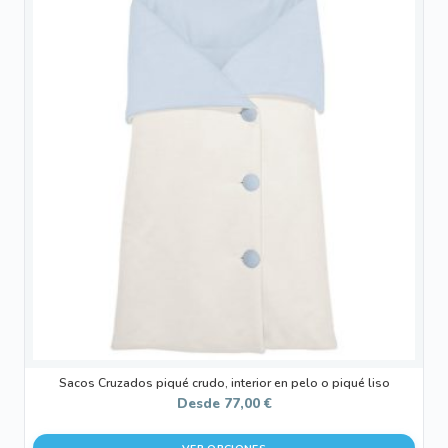
producto
tiene
múltiples
variantes.
Las
opciones
se
pueden
elegir
en
la
página
de
producto
Sacos Cruzados piqué crudo, interior en pelo o piqué liso
Desde
77,00
€