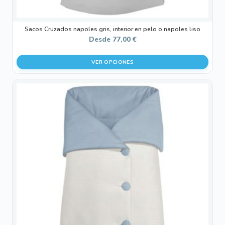
producto
Sacos Cruzados napoles gris, interior en pelo o napoles liso
Desde
77,00
€
VER OPCIONES
Este
producto
tiene
múltiples
variantes.
Las
opciones
se
pueden
elegir
en
la