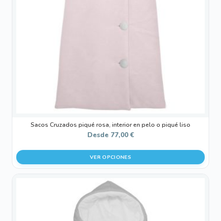
opciones
se
pueden
elegir
en
la
página
de
producto
Sacos Cruzados piqué rosa, interior en pelo o piqué liso
Desde
77,00
€
VER OPCIONES
Este
producto
tiene
múltiples