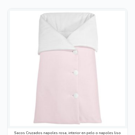
Este
producto
tiene
múltiples
variantes.
Las
opciones
se
pueden
elegir
en
la
página
de
producto
Sacos Cruzados napoles rosa, interior en pelo o napoles liso