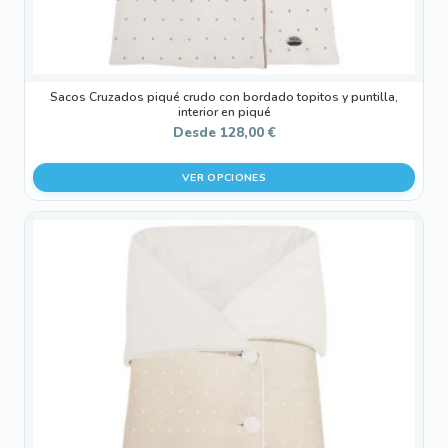
de
producto
Sacos Cruzados piqué crudo con bordado topitos y puntilla,
interior en piqué
Desde
128,00
€
VER OPCIONES
Este
producto
tiene
múltiples
variantes.
Las
opciones
se
pueden
elegir