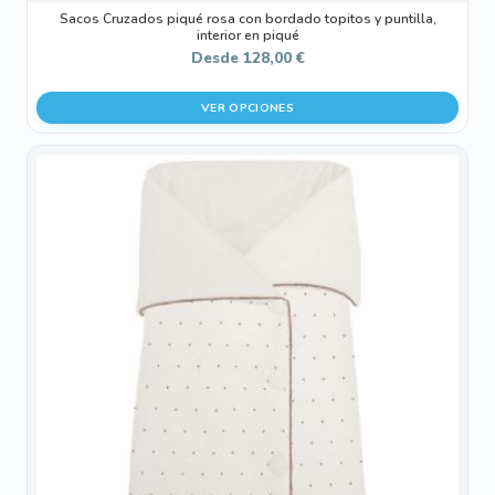
Sacos Cruzados piqué rosa con bordado topitos y puntilla,
interior en piqué
Desde
128,00
€
VER OPCIONES
Este
producto
tiene
múltiples
variantes.
Las
opciones
se
pueden
elegir
en
la
página