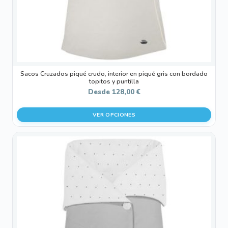
la
página
de
producto
Sacos Cruzados piqué crudo, interior en piqué gris con bordado
topitos y puntilla
Desde
128,00
€
VER OPCIONES
Este
producto
tiene
múltiples
variantes.
Las
opciones
se