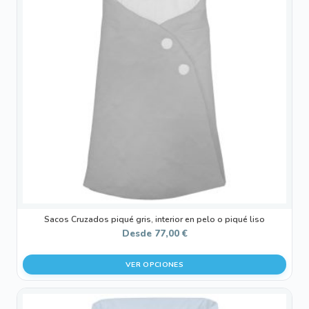
variantes.
Las
opciones
se
pueden
elegir
en
la
página
de
producto
Sacos Cruzados piqué gris, interior en pelo o piqué liso
Desde
77,00
€
VER OPCIONES
Este