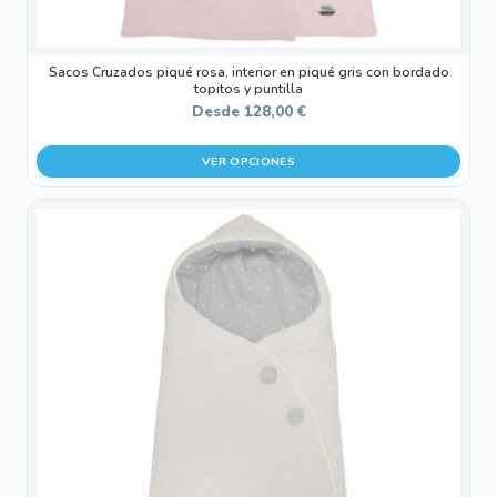
producto
Sacos Cruzados piqué rosa, interior en piqué gris con bordado
topitos y puntilla
Desde
128,00
€
VER OPCIONES
Este
producto
tiene
múltiples
variantes.
Las
opciones
se
pueden
elegir
en