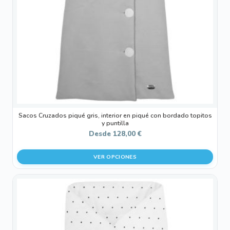
pueden
elegir
en
la
página
de
producto
Sacos Cruzados piqué gris, interior en piqué con bordado topitos
y puntilla
Desde
128,00
€
VER OPCIONES
Este
producto
tiene
múltiples