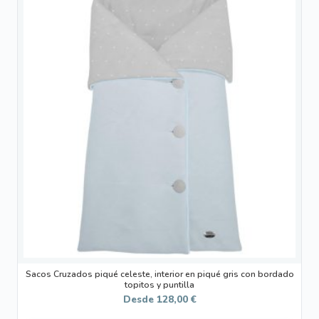
producto
tiene
múltiples
variantes.
Las
opciones
se
pueden
elegir
en
la
página
de
producto
Sacos Cruzados piqué celeste, interior en piqué gris con bordado
topitos y puntilla
Desde
128,00
€