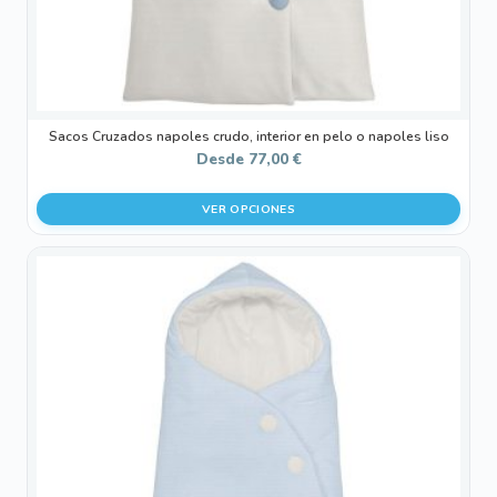
página
de
producto
Sacos Cruzados napoles crudo, interior en pelo o napoles liso
Desde
77,00
€
VER OPCIONES
Este
producto
tiene
múltiples
variantes.
Las
opciones
se
pueden