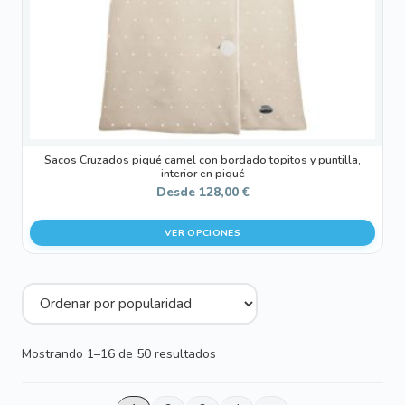
en
la
página
de
producto
Sacos Cruzados piqué camel con bordado topitos y puntilla,
interior en piqué
Desde
128,00
€
VER OPCIONES
Ordenado
Mostrando 1–16 de 50 resultados
por
popularidad