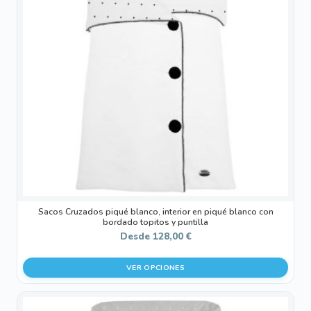
variantes.
Las
opciones
se
pueden
elegir
en
la
página
de
producto
Sacos Cruzados piqué blanco, interior en piqué blanco con
bordado topitos y puntilla
Desde
128,00
€
VER OPCIONES
Este