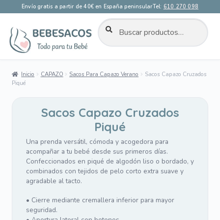
Envío gratis a partir de 40€ en España peninsular
Tel:
610 270 098
BUSCAR
Buscar
por:
Ir
Ir
a
al
la
contenido
Inicio
CAPAZO
Sacos Para Capazo Verano
Sacos Capazo Cruzados
navegación
Piqué
Sacos Capazo Cruzados
Piqué
Una prenda versátil, cómoda y acogedora para
acompañar a tu bebé desde sus primeros días.
Confeccionados en piqué de algodón liso o bordado, y
combinados con tejidos de pelo corto extra suave y
agradable al tacto.
• Cierre mediante cremallera inferior para mayor
seguridad.
• Apertura lateral con botones.