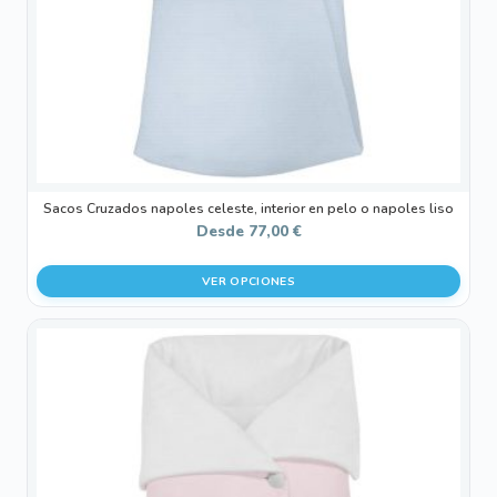
elegir
en
la
página
de
producto
Sacos Cruzados napoles celeste, interior en pelo o napoles liso
Desde
77,00
€
VER OPCIONES
Este
producto
tiene
múltiples
variantes.
Las