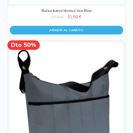
Bolso barco técnico liso Blue
El
El
31,50
€
63,00
€
precio
precio
original
actual
AÑADIR AL CARRITO
era:
es:
63,00 €.
31,50 €.
Dto 50%
¡OFERTA!