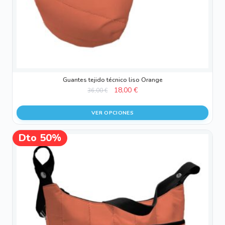
en
la
página
de
producto
Guantes tejido técnico liso Orange
El
El
18,00
€
36,00
€
precio
precio
original
actual
VER OPCIONES
era:
es:
36,00 €.
18,00 €.
Dto 50%
¡OFERTA!