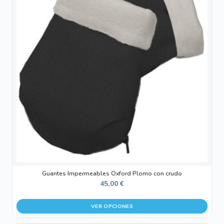
múltiples
variantes.
Las
opciones
se
pueden
elegir
en
la
página
de
producto
Guantes Impermeables Oxford Plomo con crudo
45,00
€
VER OPCIONES