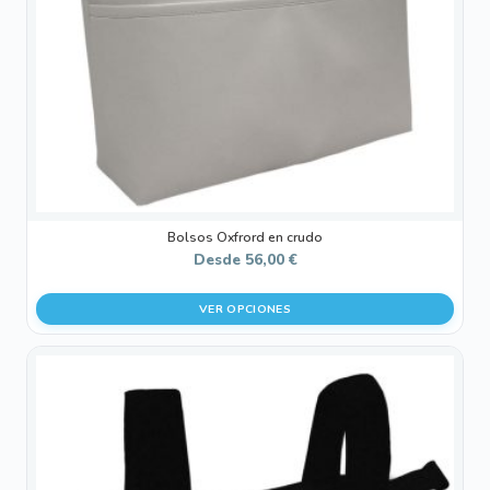
pueden
elegir
en
la
página
de
producto
Bolsos Oxfrord en crudo
Desde
56,00
€
VER OPCIONES
Este
producto
tiene
múltiples
variantes.