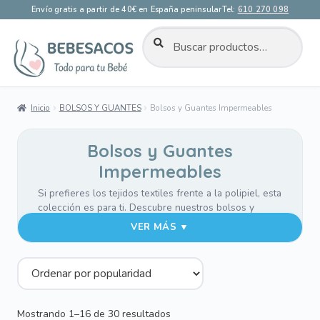
Envío gratis a partir de 40€ en España peninsular
Tel:
610 270 098
BUSCAR
Buscar
por:
Ir
Ir
a
al
la
contenido
Inicio
BOLSOS Y GUANTES
Bolsos y Guantes Impermeables
navegación
Bolsos y Guantes
Impermeables
Si prefieres los tejidos textiles frente a la polipiel, esta
colección es para ti. Descubre nuestros bolsos y
guantes para silla confeccionados en tela, disponibles
VER MÁS ▼
en colores lisos para que encuentres la combinación
perfecta para tu estilo.
El
Bolso Barco y el Organizador
son una opción
cómoda y versátil, ideal tanto para llevar colgado de la
silla como al hombro. Su interior impermeable
Ordenado
Mostrando 1–16 de 30 resultados