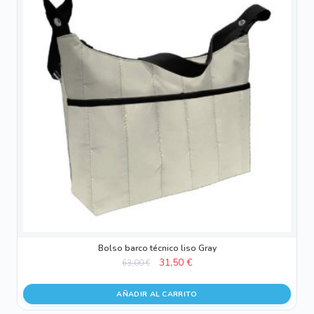
Bolso barco técnico liso Gray
El
El
31,50
€
63,00
€
precio
precio
original
actual
AÑADIR AL CARRITO
era:
es: