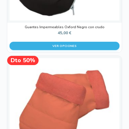
de
producto
Guantes Impermeables Oxford Negro con crudo
45,00
€
VER OPCIONES
Este
Dto 50%
¡OFERTA!
producto
tiene
múltiples
variantes.
Las
opciones
se
pueden
elegir