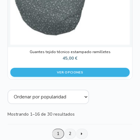
en
la
página
de
producto
Guantes tejido técnico estampado ramilletes
45,00
€
VER OPCIONES
Ordenado
Mostrando 1–16 de 30 resultados
por
popularidad
1
2