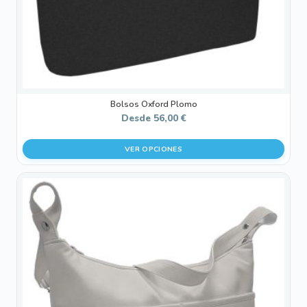
la
página
de
producto
Bolsos Oxford Plomo
Desde
56,00
€
VER OPCIONES
Este
producto
tiene
múltiples
variantes.
Las
opciones
se