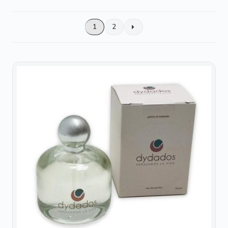
incorpora prácticos bolsillos para mantener todo
por
organizado, mientras que su base rígida aporta
popularidad
estabilidad y ayuda a conservar la forma del bolso
1
2
incluso cuando va cargado.
Los
guantes para silla
están diseñados para proteger
tus manos del frío durante los paseos de invierno. Su
patrón amplio y confortable se adapta cómodamente a
manos grandes y pequeñas. Se fijan al manillar
mediante cremalleras laterales, permitiendo colocarlos
una sola vez y utilizarlos siempre que los necesites.
Además, son compatibles con sillas de bastón gracias
a su abertura central.
Diseños prácticos, cómodos y fáciles de combinar
para acompañarte en cada paseo con tu bebé.