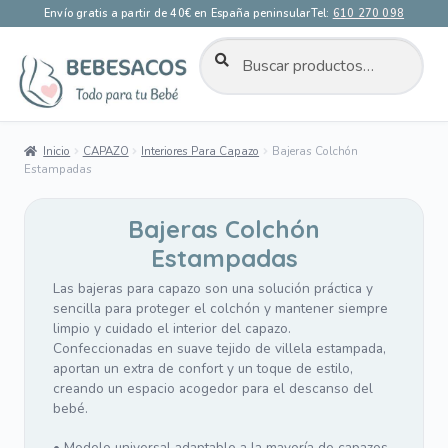
Envío gratis a partir de 40€ en España peninsular
Tel:
610 270 098
BUSCAR
Buscar
por:
Ir
Ir
a
al
la
contenido
Inicio
CAPAZO
Interiores Para Capazo
Bajeras Colchón
navegación
Estampadas
Bajeras Colchón
Estampadas
Las bajeras para capazo son una solución práctica y
sencilla para proteger el colchón y mantener siempre
limpio y cuidado el interior del capazo.
Confeccionadas en suave tejido de villela estampada,
aportan un extra de confort y un toque de estilo,
creando un espacio acogedor para el descanso del
bebé.
• Modelo universal adaptable a la mayoría de capazos.