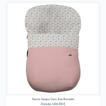
Este
producto
tiene
múltiples
variantes.
Las
opciones
se
pueden
elegir
en
la
página
de
producto
Sacos Grupo Cero Zoe Rosado
Desde
104,00
€