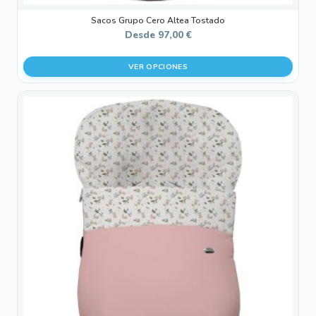
Sacos Grupo Cero Altea Tostado
Desde
97,00
€
VER OPCIONES
Este
producto
tiene
múltiples
variantes.
Las
opciones
se
pueden
elegir
en
la
página