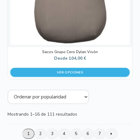
en
la
página
de
producto
Sacos Grupo Cero Dylan Visón
Desde
104,00
€
VER OPCIONES
Ordenado
Mostrando 1–16 de 111 resultados
por
popularidad
1
2
3
4
5
6
7