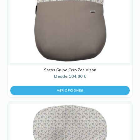
pueden
elegir
en
la
página
de
producto
Sacos Grupo Cero Zoe Visón
Desde
104,00
€
VER OPCIONES
Este
producto
tiene
múltiples
variantes.