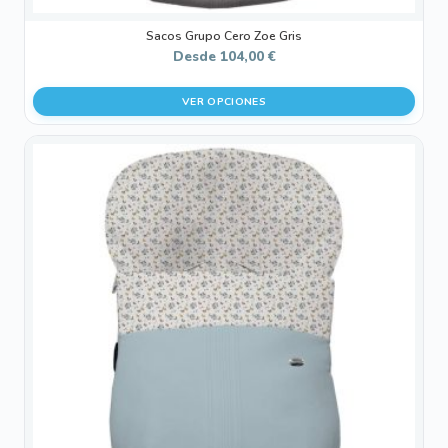
Sacos Grupo Cero Zoe Gris
Desde
104,00
€
VER OPCIONES
Este
producto
tiene
múltiples
variantes.
Las
opciones
se
pueden
elegir
en
la
página