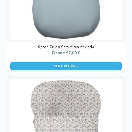
en
la
página
de
producto
Sacos Grupo Cero Altea Azulado
Desde
97,00
€
VER OPCIONES
Este
producto
tiene
múltiples
variantes.
Las
opciones
se