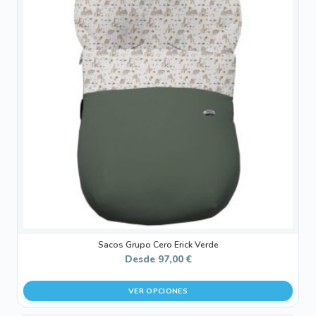
múltiples
variantes.
Las
opciones
se
pueden
elegir
en
la
página
de
producto
Sacos Grupo Cero Erick Verde
Desde
97,00
€
VER OPCIONES