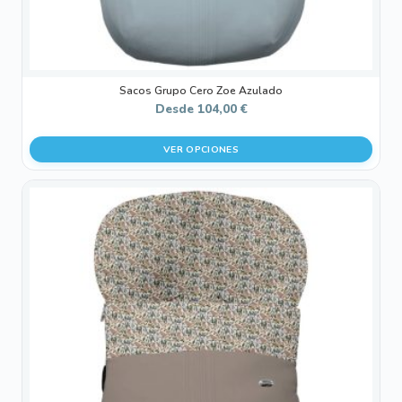
de
producto
Sacos Grupo Cero Zoe Azulado
Desde
104,00
€
VER OPCIONES
Este
producto
tiene
múltiples
variantes.
Las
opciones
se
pueden
elegir