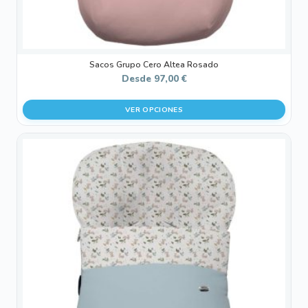
de
producto
Sacos Grupo Cero Altea Rosado
Desde
97,00
€
VER OPCIONES
Este
producto
tiene
múltiples
variantes.
Las
opciones
se
pueden
elegir