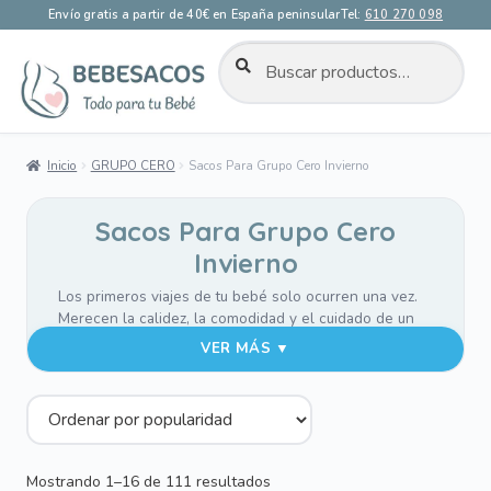
Envío gratis a partir de 40€ en España peninsular
Tel:
610 270 098
BUSCAR
Buscar
por:
Ir
Ir
a
al
la
contenido
Inicio
GRUPO CERO
Sacos Para Grupo Cero Invierno
navegación
Sacos Para Grupo Cero
Invierno
Los primeros viajes de tu bebé solo ocurren una vez.
Merecen la calidez, la comodidad y el cuidado de un
saco pensado para acompañarlos. Los sacos para
VER MÁS ▼
Grupo 0 están diseñados para mantenerlo abrigado,
cómodo y protegido del frío desde sus primeros días,
sin renunciar al estilo.
La funda del saco en suaves tejidos de villela o pelo,
mientras que la tapa exterior incorpora nuestros
Ordenado
Mostrando 1–16 de 111 resultados