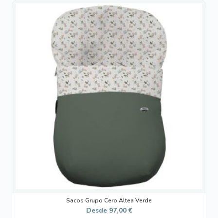
Este
producto
tiene
múltiples
variantes.
Las
opciones
se
pueden
elegir
en
la
página
de
producto
Sacos Grupo Cero Altea Verde
Desde
97,00
€