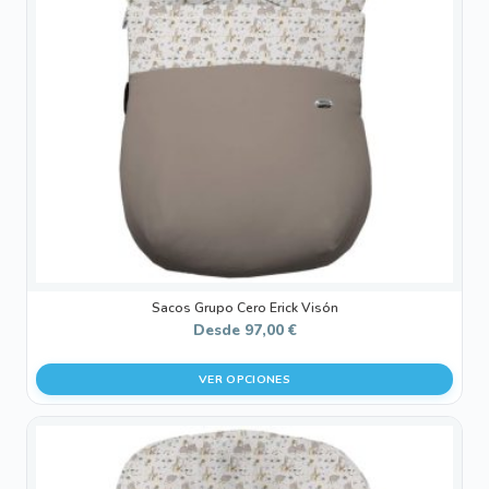
Las
opciones
se
pueden
elegir
en
la
página
de
producto
Sacos Grupo Cero Erick Visón
Desde
97,00
€
VER OPCIONES
Este
producto
tiene