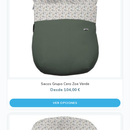
Las
opciones
se
pueden
elegir
en
la
página
de
producto
Sacos Grupo Cero Zoe Verde
Desde
104,00
€
VER OPCIONES
Este
producto