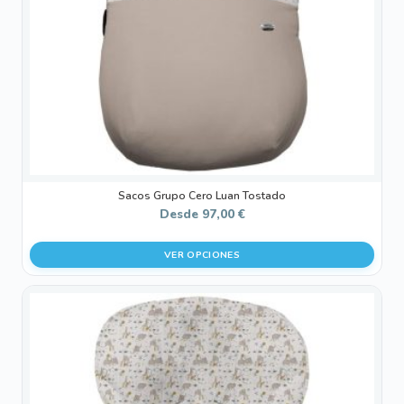
pueden
elegir
en
la
página
de
producto
Sacos Grupo Cero Luan Tostado
Desde
97,00
€
VER OPCIONES
Este
producto
tiene
múltiples
variantes.