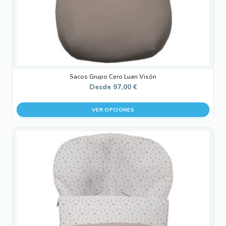
la
página
de
producto
Sacos Grupo Cero Luan Visón
Desde
97,00
€
VER OPCIONES
Este
producto
tiene
múltiples
variantes.
Las
opciones
se