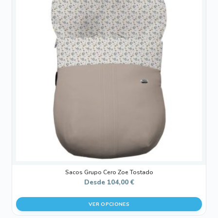
tiene
múltiples
variantes.
Las
opciones
se
pueden
elegir
en
la
página
de
producto
Sacos Grupo Cero Zoe Tostado
Desde
104,00
€
VER OPCIONES