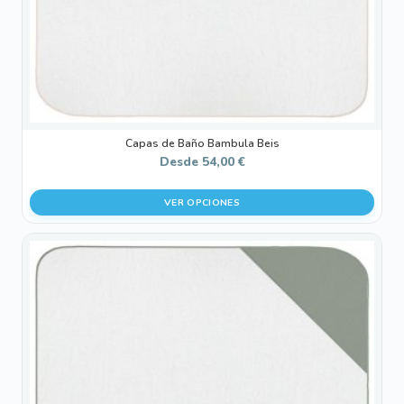
en
la
página
de
producto
Capas de Baño Bambula Beis
Desde
54,00
€
VER OPCIONES
Este
producto
tiene
múltiples
variantes.
Las
opciones
se