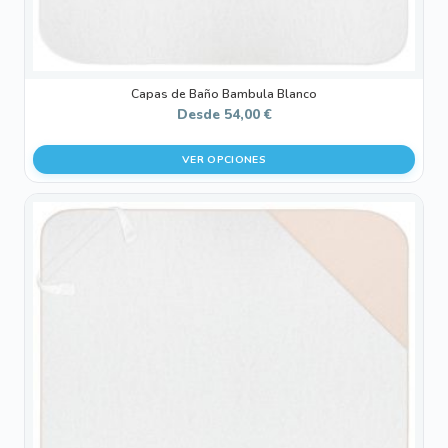
de
producto
Capas de Baño Bambula Blanco
Desde
54,00
€
VER OPCIONES
Este
producto
tiene
múltiples
variantes.
Las
opciones
se
pueden
elegir