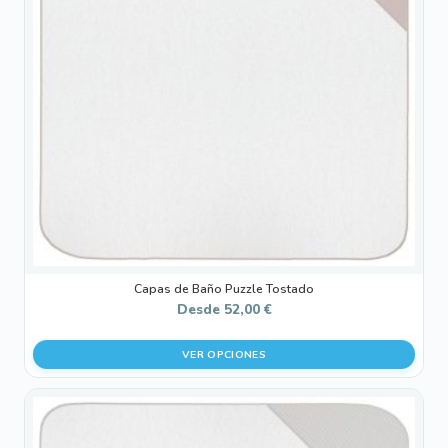
Las
opciones
se
pueden
elegir
en
la
página
de
producto
Capas de Baño Puzzle Tostado
Desde
52,00
€
VER OPCIONES
Este
producto