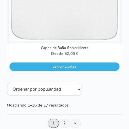
en
la
página
de
producto
Capas de Baño Serker Menta
Desde
52,00
€
VER OPCIONES
Ordenado
Mostrando 1–16 de 17 resultados
por
popularidad
1
2