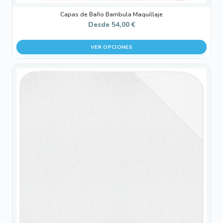
Capas de Baño Bambula Maquillaje
Desde
54,00
€
VER OPCIONES
Este
producto
tiene
múltiples
variantes.
Las
opciones
se
pueden
elegir
en
la
página