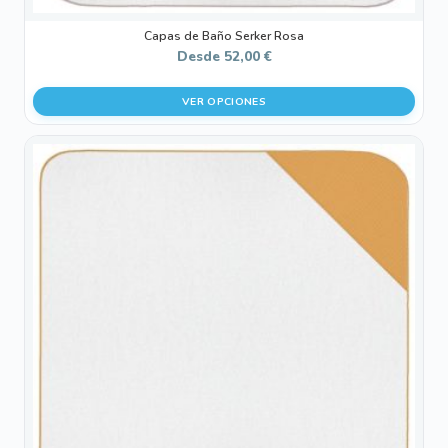
Capas de Baño Serker Rosa
Desde
52,00
€
VER OPCIONES
Este
producto
tiene
múltiples
variantes.
Las
opciones
se
pueden
elegir
en
la
página