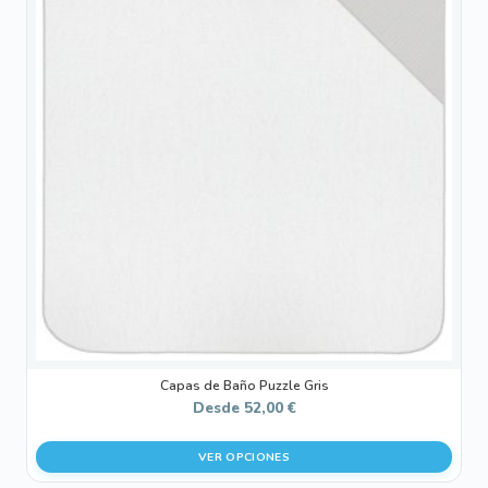
tiene
múltiples
variantes.
Las
opciones
se
pueden
elegir
en
la
página
de
producto
Capas de Baño Puzzle Gris
Desde
52,00
€
VER OPCIONES