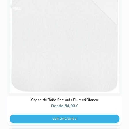
múltiples
variantes.
Las
opciones
se
pueden
elegir
en
la
página
de
producto
Capas de Baño Bambula Plumeti Blanco
Desde
54,00
€
VER OPCIONES