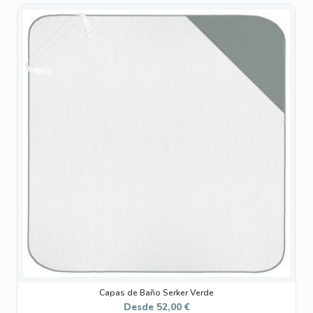
Este
producto
tiene
múltiples
variantes.
Las
opciones
se
pueden
elegir
en
la
página
de
producto
Capas de Baño Serker Verde
Desde
52,00
€