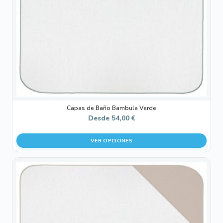
pueden
elegir
en
la
página
de
producto
Capas de Baño Bambula Verde
Desde
54,00
€
VER OPCIONES
Este
producto
tiene
múltiples
variantes.