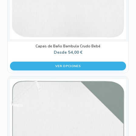
la
página
de
producto
Capas de Baño Bambula Crudo Bebé
Desde
54,00
€
VER OPCIONES
Este
producto
tiene
múltiples
variantes.
Las
opciones
se