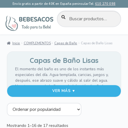
Envío gratis a partir de 40€ en España peninsular
Tel:
610 270 098
BUSCAR
Buscar
por:
Ir
Ir
a
al
la
contenido
Inicio
COMPLEMENTOS
Capas de Baño
Capas de Baño Lisas
navegación
Capas de Baño Lisas
El momento del baño es uno de los instantes más
especiales del día. Agua templada, caricias, juegos y,
después, ese abrazo suave y cálido al salir del agua.
Nuestras capas de baño para bebé están diseñadas
VER MÁS ▼
para acompañar ese momento con la máxima
comodidad y ternura.
Confeccionadas en
rizo de algodón blanco de alta
absorción
, ayudan a secar delicadamente la piel del
bebé mientras lo mantienen arropado y confortable. La
Ordenado
Mostrando 1–16 de 17 resultados
capucha, disponible en
suaves tejidos de algodón
,