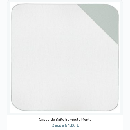
Este
producto
tiene
múltiples
variantes.
Las
opciones
se
pueden
elegir
en
la
página
de
producto
Capas de Baño Bambula Menta
Desde
54,00
€