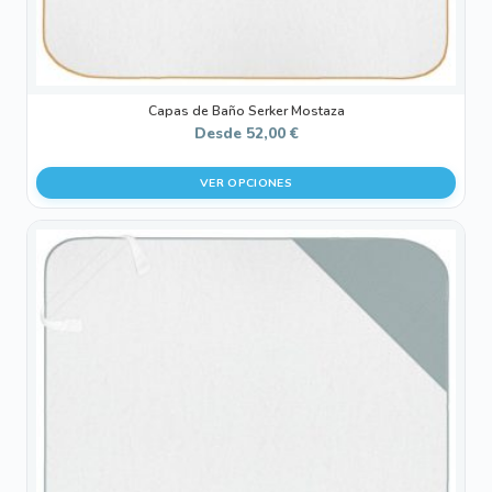
de
producto
Capas de Baño Serker Mostaza
Desde
52,00
€
VER OPCIONES
Este
producto
tiene
múltiples
variantes.
Las
opciones
se
pueden
elegir