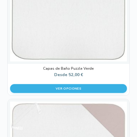
pueden
elegir
en
la
página
de
producto
Capas de Baño Puzzle Verde
Desde
52,00
€
VER OPCIONES
Este
producto
tiene
múltiples
variantes.