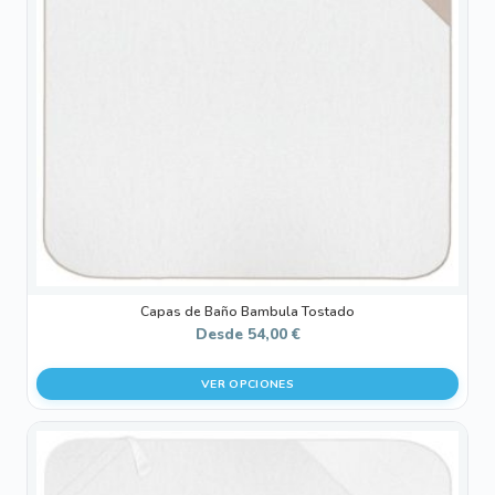
Las
opciones
se
pueden
elegir
en
la
página
de
producto
Capas de Baño Bambula Tostado
Desde
54,00
€
VER OPCIONES
Este
producto
tiene