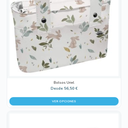
Las
opciones
se
pueden
elegir
en
la
página
de
producto
Bolsos Uriel
Desde
56,50
€
VER OPCIONES
Este
producto