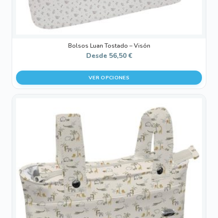
de
producto
Bolsos Luan Tostado – Visón
Desde
56,50
€
VER OPCIONES
Este
producto
tiene
múltiples
variantes.
Las
opciones
se
pueden
elegir