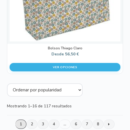
en
la
página
de
producto
Bolsos Thiago Claro
Desde
56,50
€
VER OPCIONES
Ordenado
Mostrando 1–16 de 117 resultados
por
popularidad
1
2
3
4
…
6
7
8