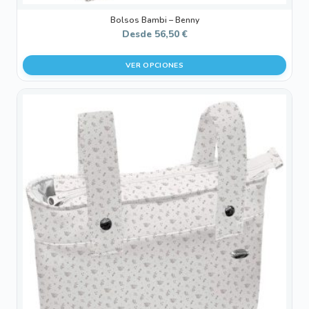
Bolsos Bambi – Benny
Desde
56,50
€
VER OPCIONES
Este
producto
tiene
múltiples
variantes.
Las
opciones
se
pueden
elegir
en
la
página