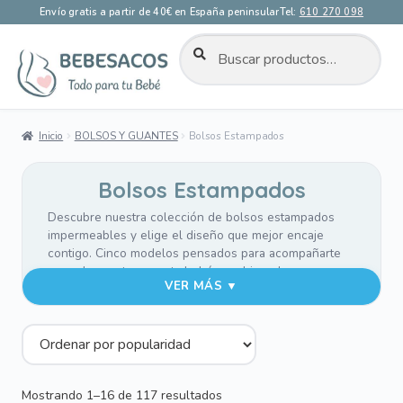
Envío gratis a partir de 40€ en España peninsular
Tel:
610 270 098
BUSCAR
Buscar
por:
Ir
Ir
a
al
la
contenido
Inicio
BOLSOS Y GUANTES
Bolsos Estampados
navegación
Bolsos Estampados
Descubre nuestra colección de bolsos estampados
impermeables y elige el diseño que mejor encaje
contigo. Cinco modelos pensados para acompañarte
en cada aventura con tu bebé, combinando
VER MÁS ▼
funcionalidad, organización y estilo.
— BOLSO PANERA —
Nuestro modelo más amplio y elegante. Perfecto para
el día a día cuando necesitas llevarlo todo contigo.
Incluye asa larga en el interior, bolsillo exterior de
Ordenado
Mostrando 1–16 de 117 resultados
acceso rápido y compartimentos interiores para