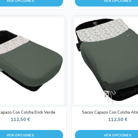
VER OPCIONES
VER OPCIONES
Este
producto
tiene
múltiples
variantes.
Las
opciones
se
pueden
elegir
en
la
página
de
apazo Con Colcha Erick Verde
Sacos Capazo Con Colcha Alt
producto
112,50
€
112,50
€
VER OPCIONES
VER OPCIONES