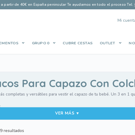
s a partir de 40€ en España peninsular
·
Te ayudamos en todo el proceso
·
Tel:
Mi cuent
EMENTOS
GRUPO 0
CUBRE CESTAS
OUTLET
NO
Finalizar compra
Guía saco perfecto
Let’s Keep In Touch
Lista de
es
Política de Privacidad
Qué opinan nuestros clientes
Share Cart
cos Para Capazo Con Col
 completas y versátiles para vestir el capazo de tu bebé. Un 3 en 1 qu
:
VER MÁS ▼
el bebé.
e la cabecita.
Ordenado
9 resultados