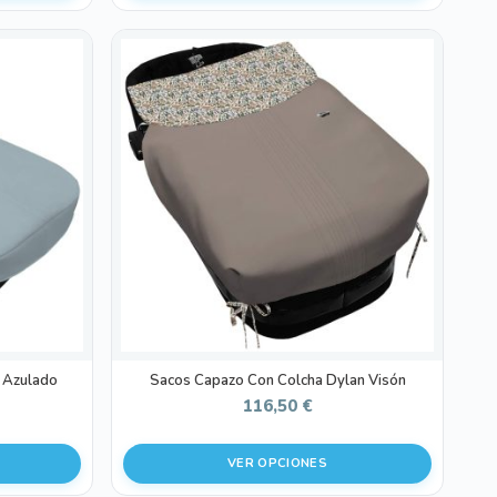
Este
producto
tiene
múltiples
variantes.
Las
opciones
se
pueden
elegir
en
la
página
de
 Azulado
Sacos Capazo Con Colcha Dylan Visón
producto
116,50
€
VER OPCIONES