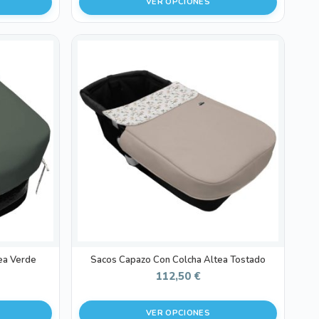
VER OPCIONES
Este
producto
tiene
múltiples
variantes.
Las
opciones
se
pueden
elegir
en
la
página
de
ea Verde
Sacos Capazo Con Colcha Altea Tostado
producto
112,50
€
VER OPCIONES