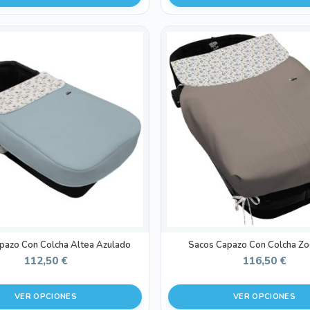
Este
producto
tiene
múltiples
variantes.
Las
opciones
se
pueden
elegir
en
la
página
de
pazo Con Colcha Altea Azulado
Sacos Capazo Con Colcha Zo
producto
112,50
€
116,50
€
VER OPCIONES
VER OPCIONES