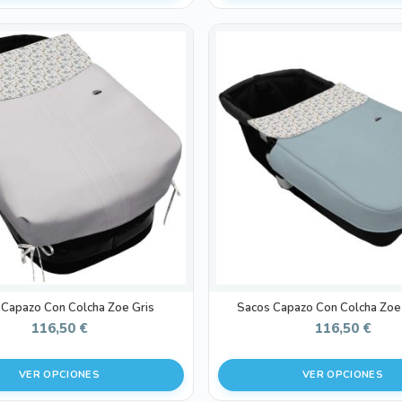
Este
producto
tiene
múltiples
variantes.
Las
opciones
se
pueden
elegir
en
la
página
de
 Capazo Con Colcha Zoe Gris
Sacos Capazo Con Colcha Zoe
producto
116,50
€
116,50
€
VER OPCIONES
VER OPCIONES