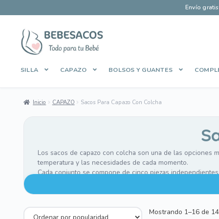
Envío grati
Ir
Ir
a
al
la
contenido
SILLA
CAPAZO
BOLSOS Y GUANTES
COMPL
navegación
Inicio
Aviso Legal
Carrito
Contacto
Envíos y Devoluciones
Inicio
CAPAZO
Sacos Para Capazo Con Colcha
Manage Profile
Mi cuenta
Pago Seguro
Política de Cooki
Sa
Sobre Bebesacos
Sobre Bebesacos vieja
Tienda
Los sacos de capazo con colcha son una de las opciones más
temperatura y las necesidades de cada momento.
Cada conjunto se compone de cinco piezas independientes
• Funda: se coloca sobre el colchón y es donde descansa 
• Almohada: fina y confortable, ideal para apoyar suavement
• Tapa de saco: la pieza que arropa al bebé.
Mostrando 1–16 de 14