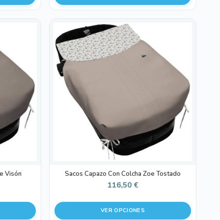
Este
producto
tiene
múltiples
variantes.
Las
opciones
se
pueden
elegir
en
la
página
de
e Visón
Sacos Capazo Con Colcha Zoe Tostado
producto
116,50
€
VER OPCIONES