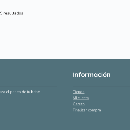
Ordenado
9 resultados
por
popularidad
Información
ara el paseo de tu bebé.
Tienda
Mi cuenta
Carrito
Finalizar compra