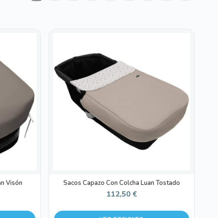
Este
producto
tiene
múltiples
variantes.
Las
opciones
se
pueden
elegir
en
la
página
de
n Visón
Sacos Capazo Con Colcha Luan Tostado
producto
112,50
€