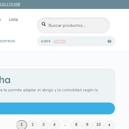
610 270 098
a
Lista
BUSCAR
Buscar
por:
SOTROS
0,00
€
0 artículos
 deseos
cha
e te permite adaptar el abrigo y la comodidad según la
1
2
3
4
…
8
9
10