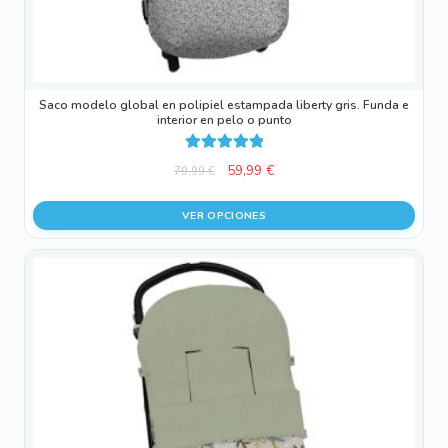
página
de
producto
Saco modelo global en polipiel estampada liberty gris. Funda e
interior en pelo o punto
Valorado con
El
El
59,99
€
79,99
€
5.00
de 5
precio
precio
original
actual
VER OPCIONES
era:
es:
79,99 €.
59,99 €.
Este
producto
tiene
múltiples
variantes.
Las
opciones
se