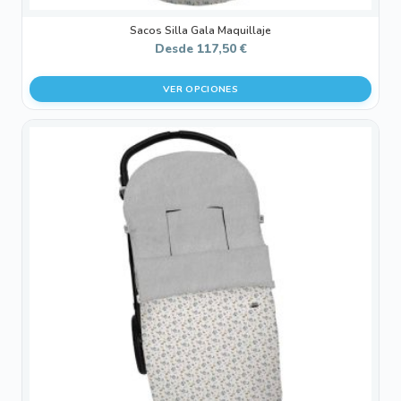
Sacos Silla Gala Maquillaje
Desde
117,50
€
VER OPCIONES
Este
producto
tiene
múltiples
variantes.
Las
opciones
se
pueden
elegir
en
la
página