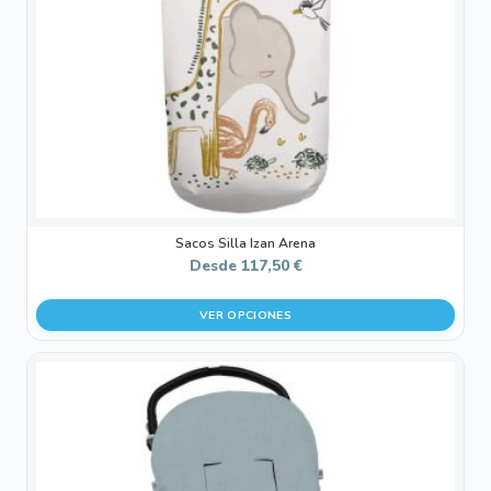
pueden
elegir
en
la
página
de
producto
Sacos Silla Izan Arena
Desde
117,50
€
VER OPCIONES
Este
producto
tiene
múltiples
variantes.