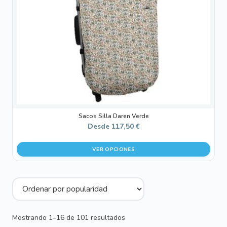
se
pueden
elegir
en
la
página
de
producto
Sacos Silla Daren Verde
Desde
117,50
€
VER OPCIONES
Ordenado
Mostrando 1–16 de 101 resultados