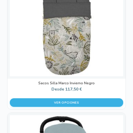
Las
opciones
se
pueden
elegir
en
la
página
de
producto
Sacos Silla Marco Invierno Negro
Desde
117,50
€
VER OPCIONES
Este
producto
tiene