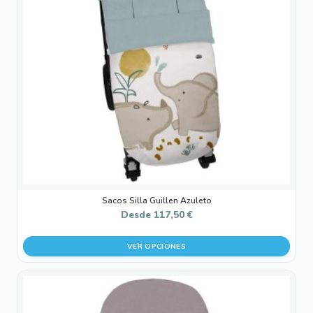
Las
opciones
se
pueden
elegir
en
la
página
de
producto
Sacos Silla Guillen Azuleto
Desde
117,50
€
VER OPCIONES
Este
producto