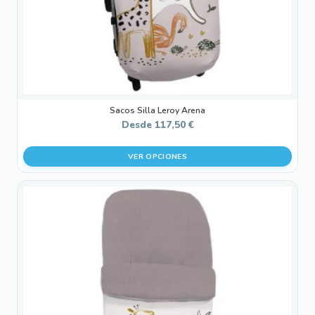
en
la
página
de
producto
Sacos Silla Leroy Arena
Desde
117,50
€
VER OPCIONES
Este
producto
tiene
múltiples
variantes.
Las
opciones
se