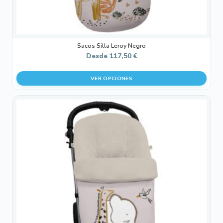
de
producto
Sacos Silla Leroy Negro
Desde
117,50
€
VER OPCIONES
Este
producto
tiene
múltiples
variantes.
Las
opciones
se
pueden
elegir