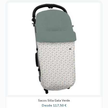
Este
producto
tiene
múltiples
variantes.
Las
opciones
se
pueden
elegir
en
la
página
de
producto
Sacos Silla Gala Verde
Desde
117,50
€