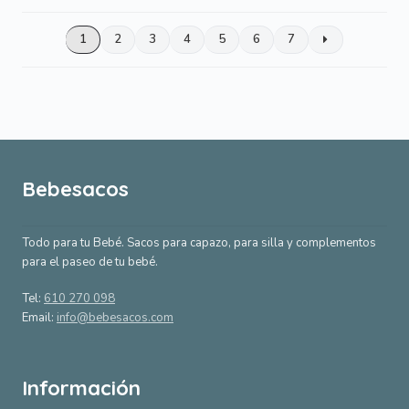
por
popularidad
1
2
3
4
5
6
7
Bebesacos
Todo para tu Bebé. Sacos para capazo, para silla y complementos
para el paseo de tu bebé.
Tel:
610 270 098
Email:
info@bebesacos.com
Información