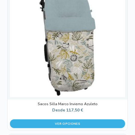
múltiples
variantes.
Las
opciones
se
pueden
elegir
en
la
página
de
producto
Sacos Silla Marco Invierno Azuleto
Desde
117,50
€
VER OPCIONES