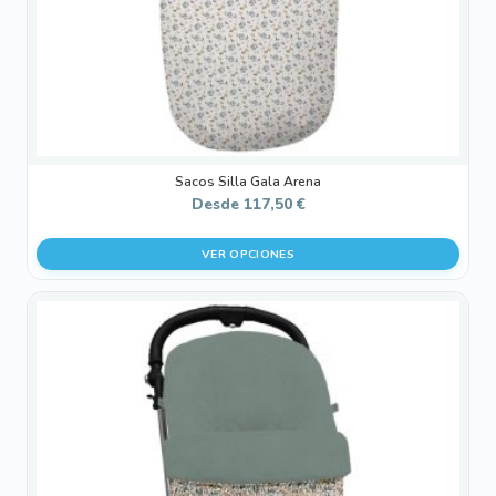
en
la
página
de
producto
Sacos Silla Gala Arena
Desde
117,50
€
VER OPCIONES
Este
producto
tiene
múltiples
variantes.
Las
opciones