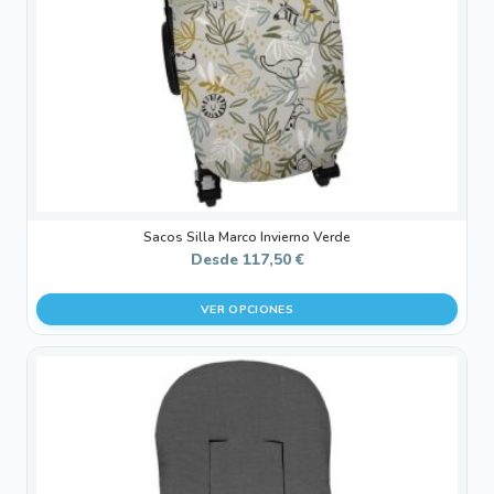
pueden
elegir
en
la
página
de
producto
Sacos Silla Marco Invierno Verde
Desde
117,50
€
VER OPCIONES
Este
producto
tiene
múltiples
variantes.