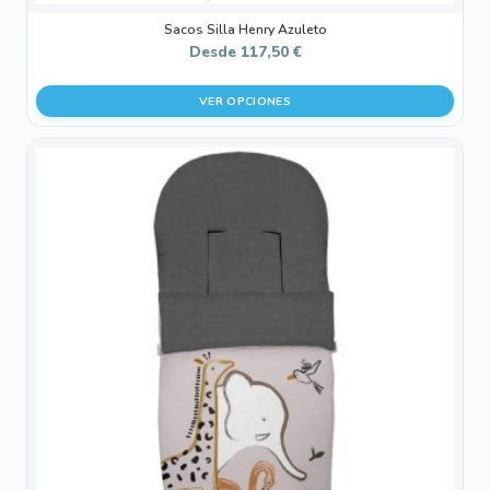
Sacos Silla Henry Azuleto
Desde
117,50
€
VER OPCIONES
Este
producto
tiene
múltiples
variantes.
Las
opciones
se
pueden
elegir
en
la
página