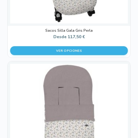
de
producto
Sacos Silla Gala Gris Perla
Desde
117,50
€
VER OPCIONES
Este
producto
tiene
múltiples
variantes.
Las
opciones
se
pueden
elegir