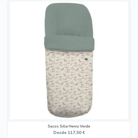
Este
producto
tiene
múltiples
variantes.
Las
opciones
se
pueden
elegir
en
la
página
de
producto
Sacos Silla Henry Verde
Desde
117,50
€