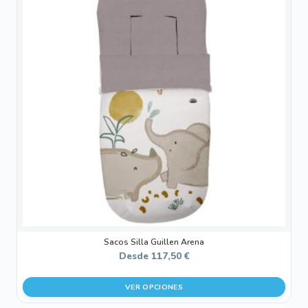
tiene
múltiples
variantes.
Las
opciones
se
pueden
elegir
en
la
página
de
producto
Sacos Silla Guillen Arena
Desde
117,50
€
VER OPCIONES