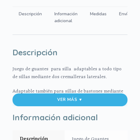
cantidad
Descripción
Información
Medidas
Envíos
adicional
Descripción
Juego de guantes para silla adaptables a todo tipo
de sillas mediante dos cremalleras laterales.
Adaptable también para sillas de bastones mediante
abertura central
VER MÁS ▼
Exterior en tejido técnico liso e interior en punto o
Información adicional
pelo liso.
Tus guantes a juego con tu saco de silla y tu bolso.
Descripción
Juego de Guantes