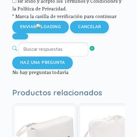
He leído y acepto los Términos y Condiciones y
la Política de Privacidad.
* Marca la casilla de verificación para continuar
ENVIAR
CANCELAR
HAZ UNA PREGUNTA
No hay preguntas todavía
Productos relacionados
Este
producto
tiene
múltiples