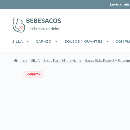
Envío grati
Ir
Ir
a
al
la
contenido
SILLA
CAPAZO
BOLSOS Y GUANTES
COMPL
navegación
Inicio
Aviso Legal
Carrito
Contacto
Envíos y Devoluciones
Inicio
SILLA
Sacos Para Silla Invierno
Sacos Silla Polipiel y Estam
Manage Profile
Mi cuenta
Pago Seguro
Política de Cooki
Dto 35%
¡OFERTA!
Sobre Bebesacos
Sobre Bebesacos vieja
Tienda