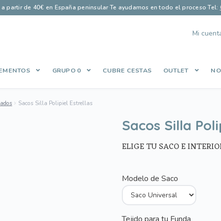
s a partir de 40€ en España peninsular
·
Te ayudamos en todo el proceso
·
Tel:
Mi cuent
EMENTOS
GRUPO 0
CUBRE CESTAS
OUTLET
NO
Finalizar compra
Guía saco perfecto
Let’s Keep In Touch
Lista de
pados
Sacos Silla Polipiel Estrellas
es
Política de Privacidad
Qué opinan nuestros clientes
Share Cart
Sacos Silla Poli
ELIGE TU SACO E INTERIO
Modelo de Saco
Tejido para tu Funda