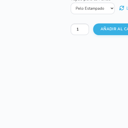
Sacos
AÑADIR AL C
Silla
Polipiel
Estrellas
cantidad