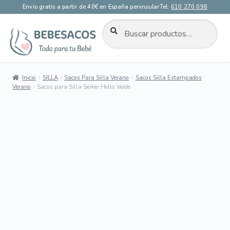
Envío gratis a partir de 40€ en España peninsular
Tel:
610 270 098
BUSCAR
Buscar
por:
Ir
Ir
a
al
la
contenido
Inicio
SILLA
Sacos Para Silla Verano
Sacos Silla Estampados
navegación
Verano
Sacos para Silla Serker Hello Verde