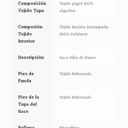
mayor confort y comodidad del bebé.
Composición
Tejido piqué 100%
Tejido Tapa
algodón
*El tejido posterior de la funda es rejilla 3D de mucha
consistencia para que no se aplaste con el peso de
Composión
Tejido Batista Estampada
bebe y permita una ventilación real.
Tejido
100% Poliéster
*Tejido exterior de la tapa del saco en piqué serker.
Interior
*Cremalleras laterales al color de la prenda. Y con
Descripción
Saco Silla de Paseo
doble carro para abertura en la zona de los pies.
Pies de
Tejido Reforzado
*Ojales de la funda aptos para todo tipo de arneses.
Funda
*Interior del saco y vuelta del peto en el mismo tejido
que la funda.
Pies de la
Tejido Reforzado
Tapa del
*Refuerzo en la parte de los pies del interior del saco
Saco
en tejido reforzado de fácil limpieza.
Relleno
*Cremalleras laterales al tono. Y con doble carro para
Microfibra