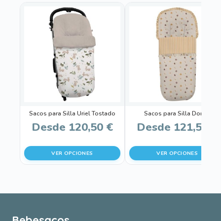
Este
Este
producto
producto
tiene
tiene
múltiples
múltiples
variantes.
variantes.
Las
Las
opciones
opciones
se
se
pueden
pueden
Sacos para Silla Uriel Tostado
Sacos para Silla Donna
elegir
elegir
Desde
120,50
€
Desde
121,50
€
en
en
la
la
VER OPCIONES
VER OPCIONES
página
página
de
de
producto
producto
Bebesacos