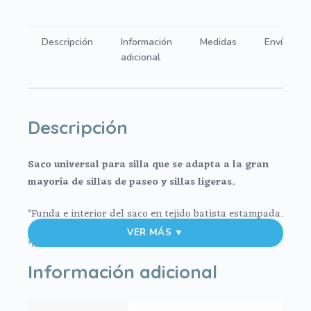
Verde
cantidad
Descripción
Información
Medidas
Envíos
adicional
Descripción
Saco universal para silla que se adapta a la gran
mayoría de sillas de paseo y sillas ligeras.
*Funda e interior del saco en tejido batista estampada.
VER MÁS ▼
*Refuerzo en la parte de los pies de la funda en
tejido reforzado de fácil limpieza.
Información adicional
*El relleno de la funda es micro fibra prensada para