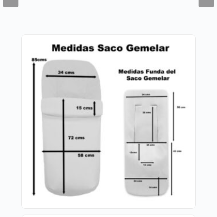
la capota unida al respaldo.
Abertura para sillas que pliegan hacia afuera
(cierre de libro).
Ojales de la funda aptos para todo tipo de
arneses.
*Sistemas de sujeción en Saco Gemelar
Trasera de la parte superior de la funda.
Cintas para sujeción para las sillas ligeras.
Sistema de gomas en la parte de superior de la
funda.
Sistema de sujeción S-PLUS. Sistema de
sujeción de la funda desarrollado
especialmente para aquellas sillas que lleven
la capota unida al respaldo.
Ojales de la funda aptos para todo tipo de
arneses