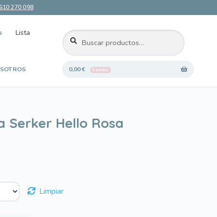
610 270 098
a
Lista
BUSCAR
Buscar
por:
SOTROS
0,00
€
0 artículos
 deseos
a Serker Hello Rosa
Limpiar