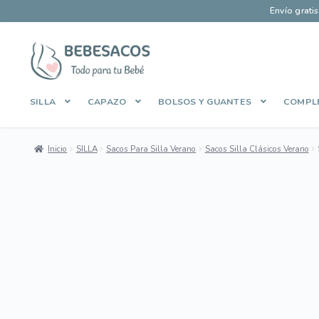
Envío grati
Ir
Ir
a
al
la
contenido
SILLA
CAPAZO
BOLSOS Y GUANTES
COMPL
navegación
Inicio
Aviso Legal
Carrito
Contacto
Envíos y Devoluciones
Inicio
SILLA
Sacos Para Silla Verano
Sacos Silla Clásicos Verano
Manage Profile
Mi cuenta
Pago Seguro
Política de Cooki
Sobre Bebesacos
Sobre Bebesacos vieja
Tienda