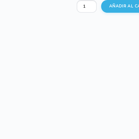
Sacos
AÑADIR AL C
para
Silla
Serker
Hello
Rosa
cantidad