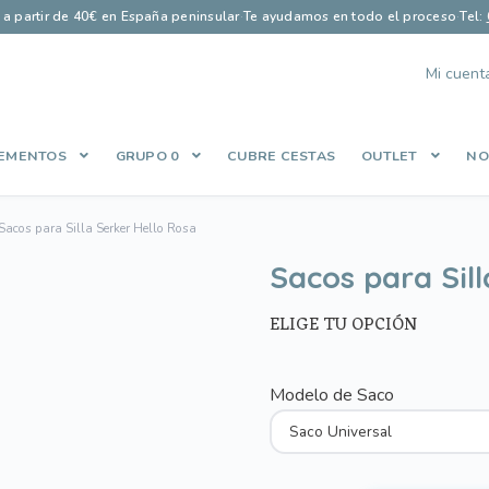
s a partir de 40€ en España peninsular
·
Te ayudamos en todo el proceso
·
Tel:
Mi cuent
EMENTOS
GRUPO 0
CUBRE CESTAS
OUTLET
NO
Finalizar compra
Guía saco perfecto
Let’s Keep In Touch
Lista de
Sacos para Silla Serker Hello Rosa
es
Política de Privacidad
Qué opinan nuestros clientes
Share Cart
Sacos para Sill
ELIGE TU OPCIÓN
Modelo de Saco