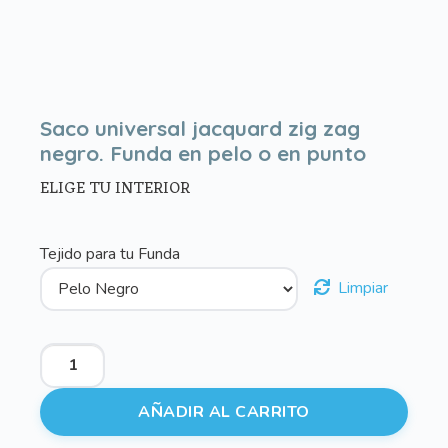
Saco universal jacquard zig zag
negro. Funda en pelo o en punto
ELIGE TU INTERIOR
Tejido para tu Funda
Limpiar
Saco
universal
jacquard
AÑADIR AL CARRITO
zig