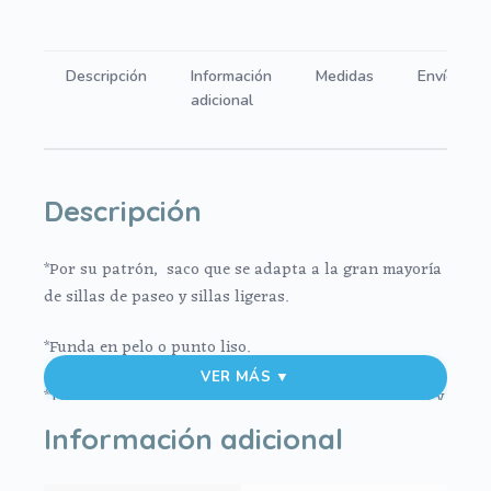
zag
negro.
Funda
Descripción
Información
Medidas
Envíos
en
adicional
pelo
o
en
punto
Descripción
cantidad
*Por su patrón, saco que se adapta a la gran mayoría
de sillas de paseo y sillas ligeras.
*Funda en pelo o punto liso.
VER MÁS ▼
*Trasera de la parte superior de la funda muy ancha y
regulable
Información adicional
*Cinta para sujeción para las sillas ligeras.