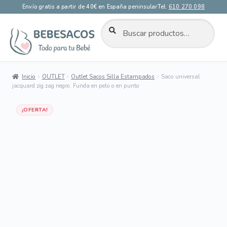
Envío gratis a partir de 40€ en España peninsular
Tel:
610 270 098
BUSCAR
Buscar
por:
Ir
Ir
a
al
la
contenido
Inicio
OUTLET
Outlet Sacos Silla Estampados
Saco universal
navegación
jacquard zig zag negro. Funda en pelo o en punto
Dto 70%
¡OFERTA!