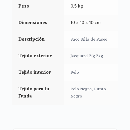
Peso
0,5 kg
*Sistema de gomas en la parte de superior de la funda.
*Trasera inferior de tipo elástico.
Dimensiones
10 × 10 × 10 cm
*Tapa en tejido jacquard dibujo zig zag
Descripción
Saco Silla de Paseo
*Cremalleras laterales.
Tejido exterior
Jacquard Zig Zag
*Ojales de la funda aptos para todo tipo de arneses
Tejido interior
Pelo
Tejido para tu
Pelo Negro, Punto
Funda
Negro