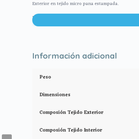
Exterior en tejido micro pana estampada.
Interior en tejido villela estampada.
Saco cruzado con cierre de cremallera en la parte 
Botones para cierre lateral
Información adicional
Medidas:
Alto 78 cm
Peso
Ancho (cerrado) 43 cm.
Dimensiones
Tejido interior 100% poliéster
Composión Tejido Exterior
Tejido exterior 100% poliéster
Composión Tejido Interior