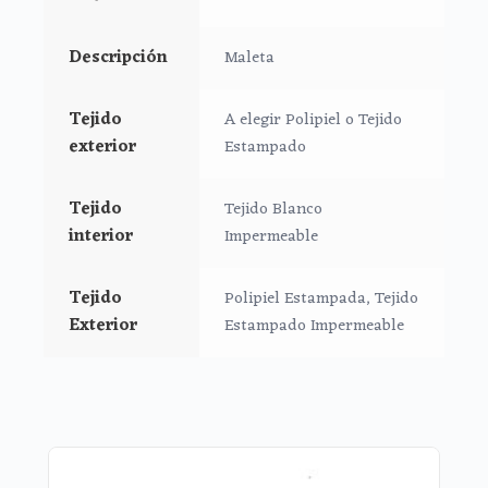
16 cms de lomo
Descripción
Maleta
Tejido
A elegir Polipiel o Tejido
exterior
Estampado
Tejido
Tejido Blanco
interior
Impermeable
Tejido
Polipiel Estampada, Tejido
Exterior
Estampado Impermeable