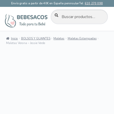
Envío gratis a partir de 40€ en España peninsular
Tel:
610 270 098
BUSCAR
Buscar
por:
Ir
Ir
a
al
la
contenido
Inicio
BOLSOS Y GUANTES
Maletas
Maletas Estampadas
navegación
Maletas Verona – Jessie Verde