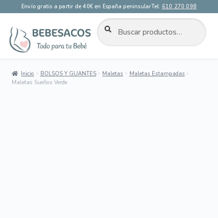
Envío gratis a partir de 40€ en España peninsular
Tel:
610 270 098
BUSCAR
Buscar
por:
Ir
Ir
a
al
la
contenido
Inicio
BOLSOS Y GUANTES
Maletas
Maletas Estampadas
navegación
Maletas Sueños Verde