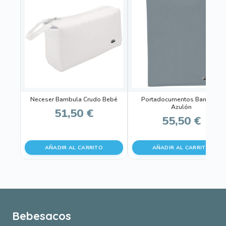
Neceser Bambula Crudo Bebé
Portadocumentos Bambula
Azulón
51,50
€
55,50
€
AÑADIR AL CARRITO
AÑADIR AL CARRITO
Bebesacos