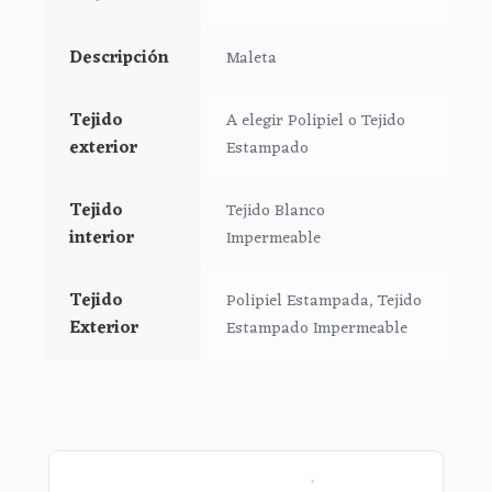
16 cms de lomo
Descripción
Maleta
Tejido
A elegir Polipiel o Tejido
exterior
Estampado
Tejido
Tejido Blanco
interior
Impermeable
Tejido
Polipiel Estampada, Tejido
Exterior
Estampado Impermeable