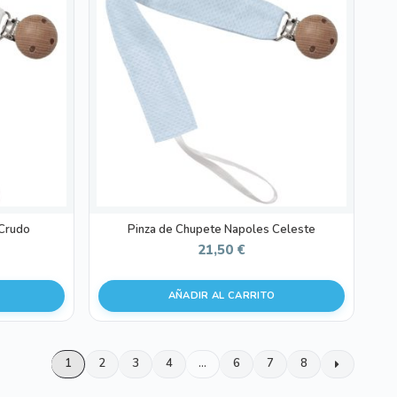
 Crudo
Pinza de Chupete Napoles Celeste
21,50
€
AÑADIR AL CARRITO
1
2
3
4
…
6
7
8