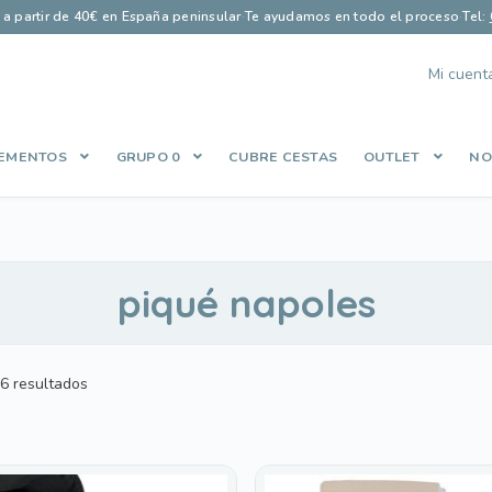
s a partir de 40€ en España peninsular
·
Te ayudamos en todo el proceso
·
Tel:
Mi cuent
EMENTOS
GRUPO 0
CUBRE CESTAS
OUTLET
NO
Finalizar compra
Guía saco perfecto
Let’s Keep In Touch
Lista de
es
Política de Privacidad
Qué opinan nuestros clientes
Share Cart
piqué napoles
Ordenado
6 resultados
por
popularidad