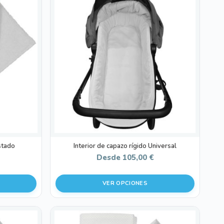
producto
tiene
múltiples
variantes.
Las
opciones
se
pueden
elegir
en
la
página
de
stado
Interior de capazo rígido Universal
producto
Desde
105,00
€
VER OPCIONES