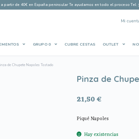
s a partir de 40€ en España peninsular
·
Te ayudamos en todo el proceso
·
Tel:
Mi cuent
EMENTOS
GRUPO 0
CUBRE CESTAS
OUTLET
NO
Finalizar compra
Guía saco perfecto
Let’s Keep In Touch
Lista de
inza de Chupete Napoles Tostado
es
Política de Privacidad
Qué opinan nuestros clientes
Share Cart
Pinza de Chupe
21,50
€
Piqué Napoles
Hay existencias