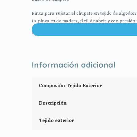
Pinza para sujetar el chupete en tejido de algodón
La pinza es de madera, fácil de abrir y con presión
**Puedes lavar a mano o en lavadora, siempre agua 
Información adicional
Composión Tejido Exterior
Descripción
Tejido exterior