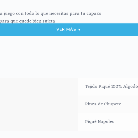
 a juego con todo lo que necesitas para tu capazo.
 para que quede bien sujeta
VER MÁS ▼
fría, jabones no abrasivos y secado al natural.
Tejido Piqué 100% Algod
Pinza de Chupete
Piqué Napoles