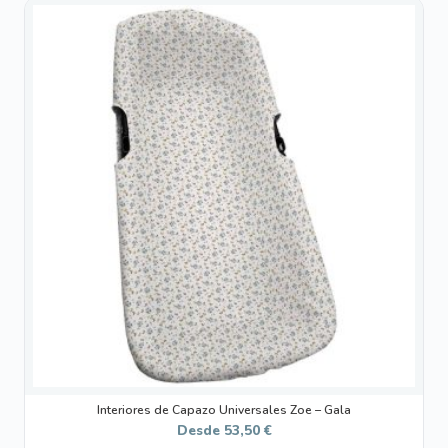
Este
producto
tiene
múltiples
variantes.
Las
opciones
se
pueden
elegir
en
la
página
de
producto
Interiores de Capazo Universales Zoe – Gala
Desde
53,50
€