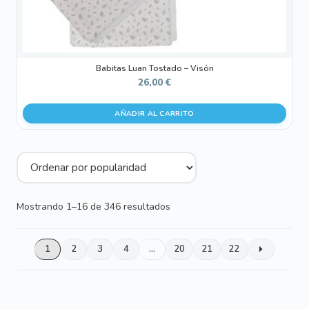
Babitas Luan Tostado – Visón
26,00
€
AÑADIR AL CARRITO
Ordenado
Mostrando 1–16 de 346 resultados
por
popularidad
1
2
3
4
…
20
21
22