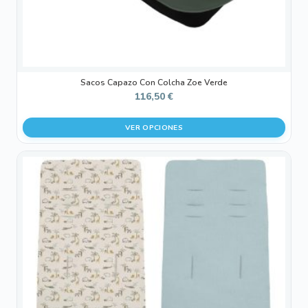
página
de
producto
Sacos Capazo Con Colcha Zoe Verde
116,50
€
VER OPCIONES