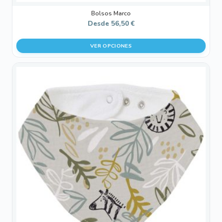
Bolsos Marco
Desde
56,50
€
VER OPCIONES
Este
producto
tiene
múltiples
variantes.
Las
opciones
se
pueden
elegir
en
la
página