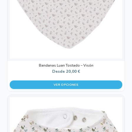
pueden
elegir
en
la
página
de
producto
Bandanas Luan Tostado – Visón
Desde
20,00
€
VER OPCIONES
Este
producto
tiene
múltiples
variantes.