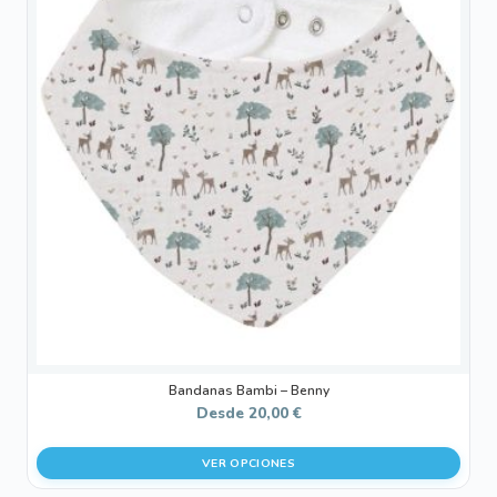
tiene
múltiples
variantes.
Las
opciones
se
pueden
elegir
en
la
página
de
producto
Bandanas Bambi – Benny
Desde
20,00
€
VER OPCIONES