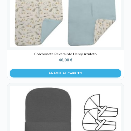
Colchoneta Reversible Henry Azuleto
46,00
€
AÑADIR AL CARRITO
Este
producto
tiene
múltiples
variantes.
Las
opciones