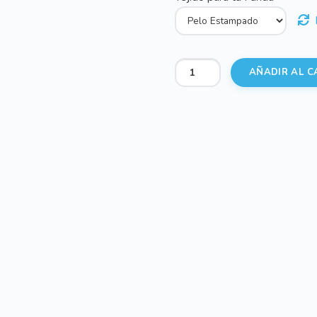
Sacos
AÑADIR AL C
Silla
Sofía
Marrón
cantidad