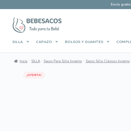
Envío grati
Ir
Ir
a
al
la
contenido
SILLA
CAPAZO
BOLSOS Y GUANTES
COMPL
navegación
Inicio
Aviso Legal
Carrito
Contacto
Envíos y Devoluciones
Inicio
SILLA
Sacos Para Silla Invierno
Sacos Silla Clásicos Invierno
Manage Profile
Mi cuenta
Pago Seguro
Política de Cooki
Dto 25%
¡OFERTA!
Sobre Bebesacos
Sobre Bebesacos vieja
Tienda