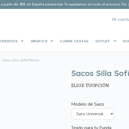
s a partir de 40€ en España peninsular
·
Te ayudamos en todo el proceso
·
Tel:
Mi cuent
EMENTOS
GRUPO 0
CUBRE CESTAS
OUTLET
NO
Finalizar compra
Guía saco perfecto
Let’s Keep In Touch
Lista de
Sacos Silla Sofía Marrón
es
Política de Privacidad
Qué opinan nuestros clientes
Share Cart
Sacos Silla So
ELIGE TUOPCIÓN
Modelo de Saco
Tejido para tu Funda