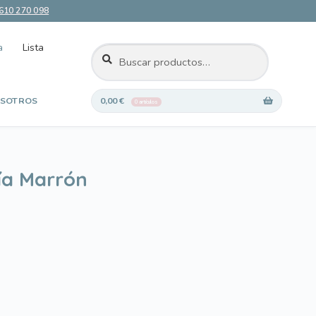
610 270 098
a
Lista
BUSCAR
Buscar
por:
SOTROS
0,00
€
0 artículos
 deseos
fía Marrón