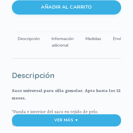
Saco
AÑADIR AL CARRITO
Twin
silla
gemelar
polipiel
Descripción
Información
Medidas
Envíos
plata
adicional
estampada
pajaritas
negras.
Funda
Descripción
e
interior
Saco universal para silla gemelar.
Apto hasta los 12
del
meses.
saco
en
*Funda e interior del saco en tejido de pelo.
pelo
VER MÁS ▼
negro
*Cintas para sujeción para las sillas ligeras.
cantidad