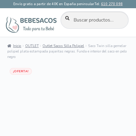
Envío gratis a partir de 40€ en España peninsular
Tel:
610 270 098
BUSCAR
Buscar
por:
Ir
Ir
a
al
la
contenido
Inicio
OUTLET
Outlet Sacos Silla Polipiel
Saco Twin silla gemelar
navegación
polipiel plata estampada pajaritas negras. Funda e interior del saco en pelo
negro
Dto 70%
¡OFERTA!