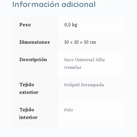
Información adicional
*Sistema de gomas en la parte de superior de la funda.
*Trasera inferior de tipo elástico.
Peso
0,5 kg
*Tapa en polipiel estampada impermeable.
Dimensiones
10 × 10 × 10 cm
*Cremalleras laterales al color de la prenda.
Descripción
Saco Universal Silla
*Ojales de la funda aptos para sillas tipo gemelar
Gemelar
*Tejido del pelo composición 100% Poliéster
Tejido
Polipiel Estampada
*Tejido polipiel composición 100% Poliéster
exterior
Tejido
Pelo
interior