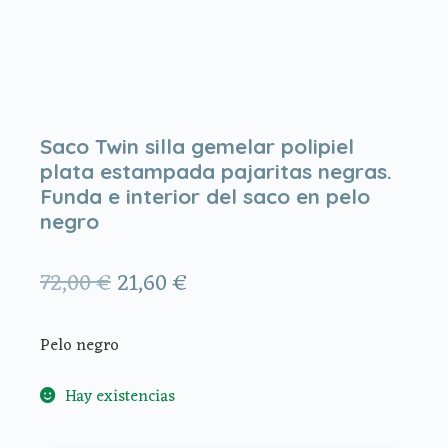
Saco Twin silla gemelar polipiel
plata estampada pajaritas negras.
Funda e interior del saco en pelo
negro
El
El
72,00
€
21,60
€
precio
precio
Pelo negro
original
actual
era:
es:
Hay existencias
72,00 €.
21,60 €.