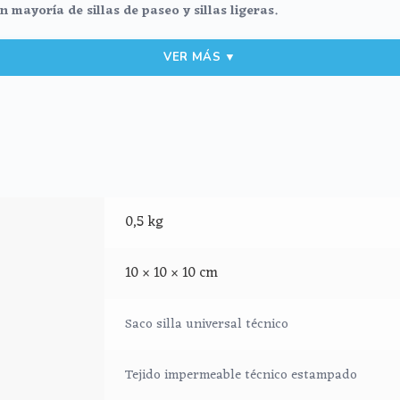
n mayoría de sillas de paseo y sillas ligeras.
 o pelo arena.
VER MÁS ▼
do reciclado de fácil limpieza.
nda.
0,5 kg
10 × 10 × 10 cm
.
Saco silla universal técnico
Tejido impermeable técnico estampado
.