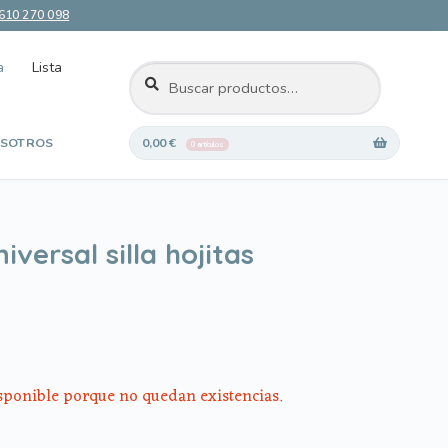
610 270 098
a
Lista
BUSCAR
Buscar
por:
SOTROS
0,00
€
0 artículos
 deseos
iversal silla hojitas
isponible porque no quedan existencias.