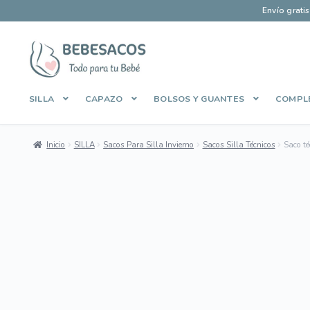
Envío grati
Ir
Ir
a
al
la
contenido
SILLA
CAPAZO
BOLSOS Y GUANTES
COMPL
navegación
Inicio
Aviso Legal
Carrito
Contacto
Envíos y Devoluciones
Inicio
SILLA
Sacos Para Silla Invierno
Sacos Silla Técnicos
Saco té
Manage Profile
Mi cuenta
Pago Seguro
Política de Cooki
Dto 70%
Sobre Bebesacos
Sobre Bebesacos vieja
Tienda