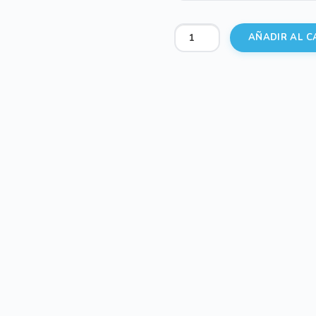
Saco
AÑADIR AL C
de
capazo
polipiel
estampada
liberty
rosa
cantidad