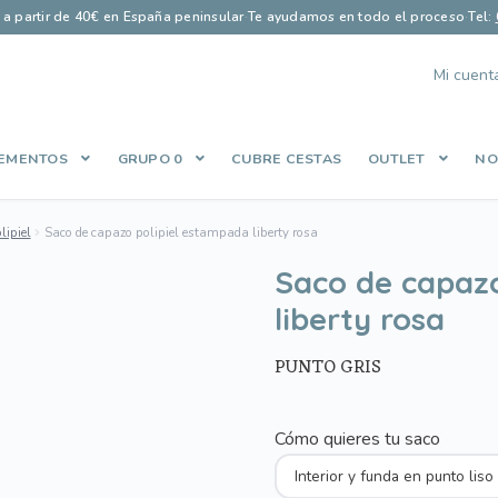
s a partir de 40€ en España peninsular
·
Te ayudamos en todo el proceso
·
Tel:
Mi cuent
EMENTOS
GRUPO 0
CUBRE CESTAS
OUTLET
NO
Finalizar compra
Guía saco perfecto
Let’s Keep In Touch
Lista de
ipiel
Saco de capazo polipiel estampada liberty rosa
es
Política de Privacidad
Qué opinan nuestros clientes
Share Cart
Saco de capazo
liberty rosa
PUNTO GRIS
Cómo quieres tu saco