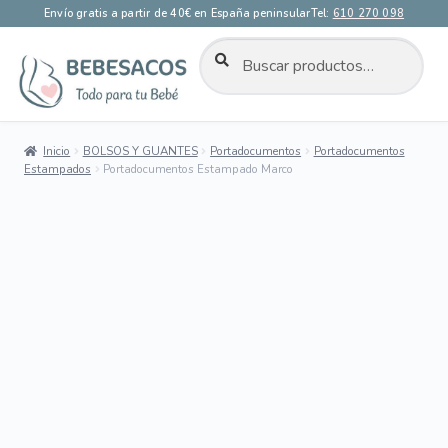
Envío gratis a partir de 40€ en España peninsular
Tel:
610 270 098
BUSCAR
Buscar
por:
Ir
Ir
a
al
la
contenido
Inicio
BOLSOS Y GUANTES
Portadocumentos
Portadocumentos
navegación
Estampados
Portadocumentos Estampado Marco