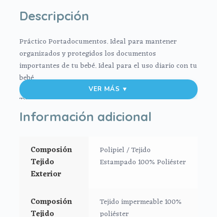
Descripción
Práctico Portadocumentos.
Ideal para mantener
organizados y protegidos los documentos
importantes de tu bebé. Ideal para el uso diario con tu
bebé.
VER MÁS ▼
Tu eliges:
Información adicional
1. Exterior en tejido polipiel estampada.
2. Exterior en tejido estampado impermeable
Composión
Polipiel / Tejido
Tejido
Estampado 100% Poliéster
Para el interior tejido blanco impermeable, muy fácil
Exterior
de limpiar por dentro y por fuera con paño húmedo y
cuando necesites puedes lavar en lavadora siempre
Composión
Tejido impermeable 100%
agua fría jabones no abrasivos y secado al natural.
Tejido
poliéster
Bolsillos interiores en los dos lados, y para mayor