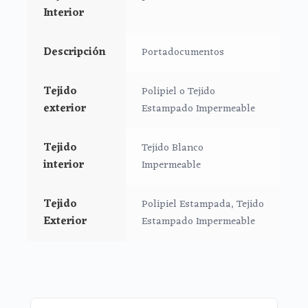
Interior
comodidad y que no te falte de nada lleva en el
interior una agenda y un bolígrafo para poder
apuntar tus citas.
Descripción
Portadocumentos
Cierre con cremallera al tono del estampado.
Tejido
Polipiel o Tejido
Medidas Portadocumentos:
exterior
Estampado Impermeable
25x18cms
Tejido
Tejido Blanco
interior
Impermeable
Tejido
Polipiel Estampada, Tejido
Exterior
Estampado Impermeable