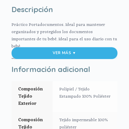
Descripción
Práctico Portadocumentos.
Ideal para mantener
organizados y protegidos los documentos
importantes de tu bebé. Ideal para el uso diario con tu
bebé.
VER MÁS ▼
Tu eliges:
Información adicional
1. Exterior en tejido polipiel estampada.
2. Exterior en tejido estampado impermeable
Composión
Polipiel / Tejido
Tejido
Estampado 100% Poliéster
Para el interior tejido blanco impermeable, muy fácil
Exterior
de limpiar por dentro y por fuera con paño húmedo y
cuando necesites puedes lavar en lavadora siempre
Composión
Tejido impermeable 100%
agua fría jabones no abrasivos y secado al natural.
Tejido
poliéster
Bolsillos interiores en los dos lados, y para mayor