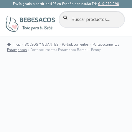
Envío gratis a partir de 40€ en España peninsular
Tel:
610 270 098
BUSCAR
Buscar
por:
Ir
Ir
a
al
la
contenido
Inicio
BOLSOS Y GUANTES
Portadocumentos
Portadocumentos
navegación
Estampados
Portadocumentos Estampado Bambi – Benny