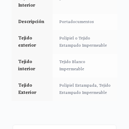
Interior
comodidad y que no te falte de nada lleva en el
interior una agenda y un bolígrafo para poder
apuntar tus citas.
Descripción
Portadocumentos
Cierre con cremallera al tono del estampado.
Tejido
Polipiel o Tejido
Medidas Portadocumentos:
exterior
Estampado Impermeable
25x18cms
Tejido
Tejido Blanco
interior
Impermeable
Tejido
Polipiel Estampada, Tejido
Exterior
Estampado Impermeable