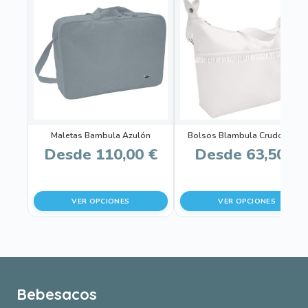
producto
producto
tiene
tiene
múltiples
múltiples
variantes.
variantes.
Las
Las
opciones
opciones
se
se
pueden
pueden
Maletas Bambula Azulón
Bolsos Blambula Crudo Bebé
elegir
elegir
Desde
110,00
€
Desde
63,50
€
en
en
la
la
página
página
VER OPCIONES
VER OPCIONES
de
de
producto
producto
Bebesacos