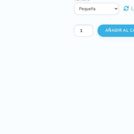
L
Maletas
AÑADIR AL C
Estampado
Dylan
-
Daren
cantidad