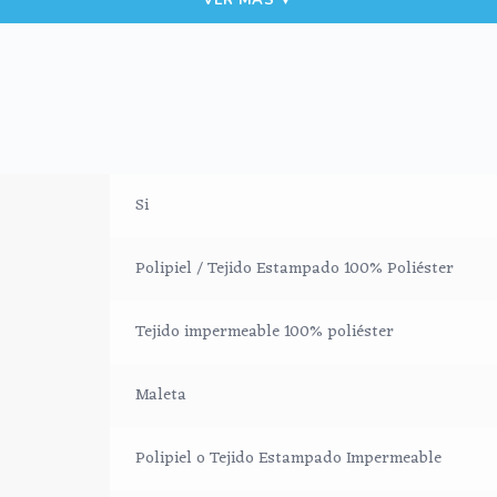
cil de limpiar por los dos lados con paño húmedo y cuando necesit
estampado.
anizadas y sujetas en el interior y además cuenta con un bolsillo i
Si
llevar al hombro con el asa largo.
Polipiel / Tejido Estampado 100% Poliéster
Tejido impermeable 100% poliéster
Maleta
Polipiel o Tejido Estampado Impermeable