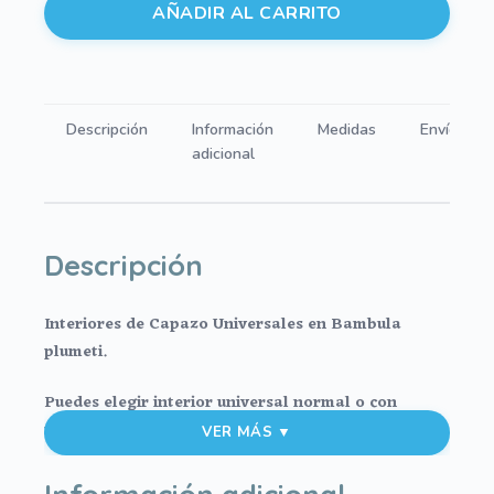
para
AÑADIR AL CARRITO
Capazo
Bambula
Verde
cantidad
Descripción
Información
Medidas
Envíos
adicional
Descripción
Interiores de Capazo Universales en Bambula
plumeti.
Puedes elegir interior universal normal o con
relleno.
VER MÁS ▼
Puedes elegir el interior universal de lazadas con
Información adicional