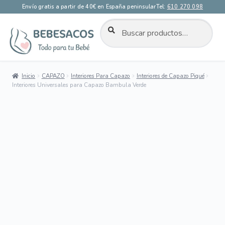
Envío gratis a partir de 40€ en España peninsular
Tel:
610 270 098
BUSCAR
Buscar
por:
Ir
Ir
a
al
la
contenido
Inicio
CAPAZO
Interiores Para Capazo
Interiores de Capazo Piqué
navegación
Interiores Universales para Capazo Bambula Verde