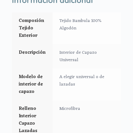
volante o sin volante.
*Aptos para todo tipo de capazos que no lleven la
Composión
Tejido Bambula 100%
capota unida al capazo mediante cremallera.
Tejido
Algodón
Exterior
Interior universal:
*En tejido bambula plumeti.
Descripción
Interior de Capazo
*Ajustado al capazo por goma.
Universal
*Tiras con velcro para el asa de la capota.
Modelo de
A elegir universal o de
Medidas:
interior de
lazadas
Largo: 76 cm
capazo
Alto: 23 cm
Ancho: 32 cm
Relleno
Microfibra
Interior
Interior universal Lazadas:
Capazo
*En tejido bambula plumeti.
Lazadas