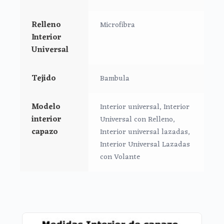
*Relleno en los laterales.
*Lazos laterales para atar a los lados.
Relleno
Microfibra
Interior
Medidas:
Universal
Largo: 73 cm
Alto: 26 cm
Tejido
Bambula
Ancho: 32 cm
Modelo
Interior universal, Interior
interior
Universal con Relleno,
capazo
Interior universal lazadas,
Interior Universal Lazadas
con Volante