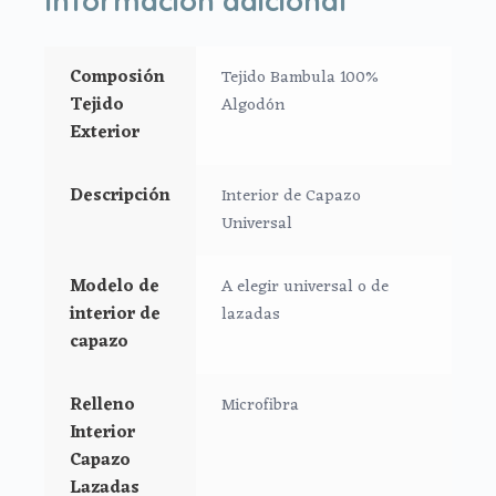
volante o sin volante.
*Aptos para todo tipo de capazos que no lleven la
Composión
Tejido Bambula 100%
capota unida al capazo mediante cremallera.
Tejido
Algodón
Exterior
Interior universal:
*En tejido bambula plumeti.
Descripción
Interior de Capazo
*Ajustado al capazo por goma.
Universal
*Tiras con velcro para el asa de la capota.
Modelo de
A elegir universal o de
Medidas:
interior de
lazadas
Largo: 76 cm
capazo
Alto: 23 cm
Ancho: 32 cm
Relleno
Microfibra
Interior
Interior universal Lazadas:
Capazo
*En tejido bambula plumeti.
Lazadas