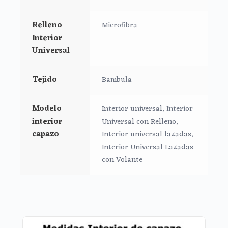
*Relleno en los laterales.
*Lazos laterales para atar a los lados.
Relleno
Microfibra
Interior
Medidas:
Universal
Largo: 73 cm
Alto: 26 cm
Tejido
Bambula
Ancho: 32 cm
Modelo
Interior universal, Interior
interior
Universal con Relleno,
capazo
Interior universal lazadas,
Interior Universal Lazadas
con Volante