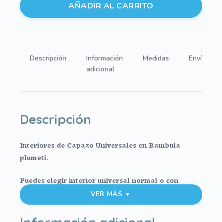
para
AÑADIR AL CARRITO
Capazo
Bambula
Beis
-
Descripción
Información
Medidas
Envíos
Tostado
adicional
cantidad
Descripción
Interiores de Capazo Universales en Bambula
plumeti.
Puedes elegir interior universal normal o con
relleno.
VER MÁS ▼
Puedes elegir el interior universal de lazadas con
Información adicional