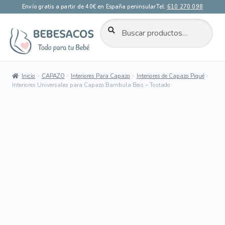
Envío gratis a partir de 40€ en España peninsular
Tel:
610 270 098
BUSCAR
Buscar
por:
Ir
Ir
a
al
la
contenido
Inicio
CAPAZO
Interiores Para Capazo
Interiores de Capazo Piqué
navegación
Interiores Universales para Capazo Bambula Beis – Tostado