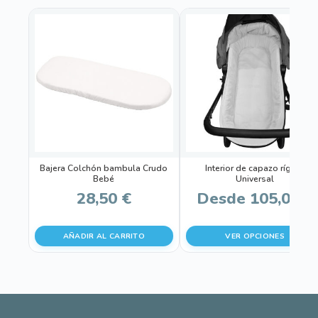
Este
producto
tiene
múltiples
variantes.
Las
opciones
se
pueden
Bajera Colchón bambula Crudo
Interior de capazo rígido
elegir
Bebé
Universal
en
28,50
€
Desde
105,00
€
la
página
AÑADIR AL CARRITO
VER OPCIONES
de
producto