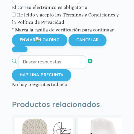
El correo electrónico es obligatorio
He leído y acepto los Términos y Condiciones y
la Política de Privacidad.
* Marca la casilla de verificación para continuar
ENVIAR
CANCELAR
HAZ UNA PREGUNTA
No hay preguntas todavía
Productos relacionados
Este
Este
producto
producto
tiene
tiene