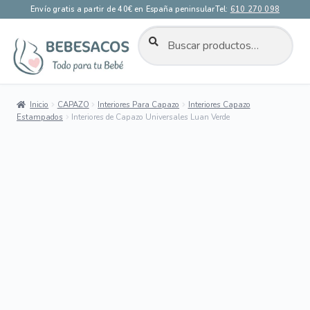
Envío gratis a partir de 40€ en España peninsular
Tel:
610 270 098
BUSCAR
Buscar
por:
Ir
Ir
a
al
la
contenido
Inicio
CAPAZO
Interiores Para Capazo
Interiores Capazo
navegación
Estampados
Interiores de Capazo Universales Luan Verde