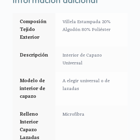
*En tejido Villela Estampada.
*Ajustado al capazo por goma.
*Tiras con velcro para el asa de la capota.
Composión
Villela Estampada 20%
Tejido
Algodón 80% Poliéster
Puedes elegir interior universal normal o con
Exterior
relleno
Medidas:
Descripción
Interior de Capazo
Largo: 76 cm
Universal
Alto: 23 cm
Ancho: 32 cm
Modelo de
A elegir universal o de
interior de
lazadas
Interior universal Lazadas:
capazo
*En tejido Villela Estampada.
Relleno
Microfibra
*Relleno en los laterales.
Interior
*Lazos laterales para atar a los lados.
Capazo
Medidas:
Lazadas