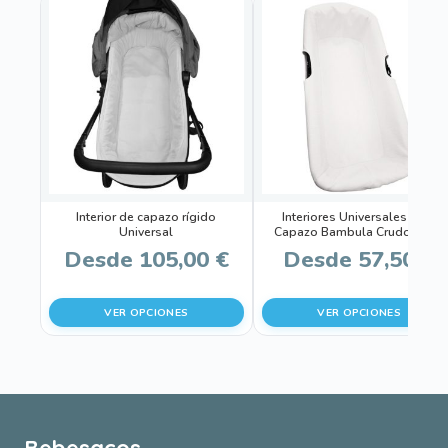
Este
Este
producto
producto
tiene
tiene
múltiples
múltiples
variantes.
variantes.
Las
Las
opciones
opciones
se
se
pueden
pueden
Interior de capazo rígido
Interiores Universales para
elegir
elegir
Universal
Capazo Bambula Crudo Bebe
en
en
Desde
105,00
€
Desde
57,50
€
la
la
página
página
VER OPCIONES
VER OPCIONES
de
de
producto
producto