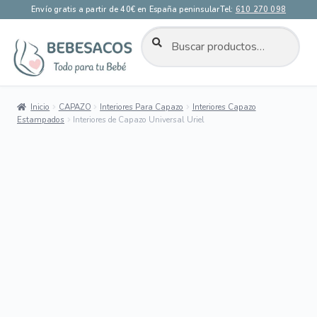
Envío gratis a partir de 40€ en España peninsular
Tel:
610 270 098
BUSCAR
Buscar
por:
Ir
Ir
a
al
la
contenido
Inicio
CAPAZO
Interiores Para Capazo
Interiores Capazo
navegación
Estampados
Interiores de Capazo Universal Uriel