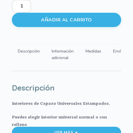
Interiores
de
Capazo
AÑADIR AL CARRITO
Universal
Uriel
cantidad
Descripción
Información
Medidas
Envíos
adicional
Descripción
Interiores de Capazo Universales Estampados.
Puedes elegir interior universal normal o con
relleno
VER MÁS ▼