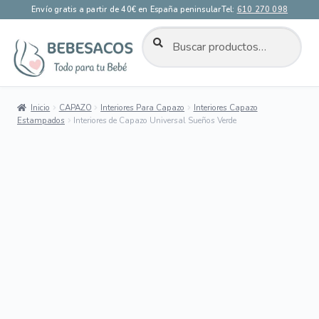
Envío gratis a partir de 40€ en España peninsular
Tel:
610 270 098
BUSCAR
Buscar
por:
Ir
Ir
a
al
la
contenido
Inicio
CAPAZO
Interiores Para Capazo
Interiores Capazo
navegación
Estampados
Interiores de Capazo Universal Sueños Verde