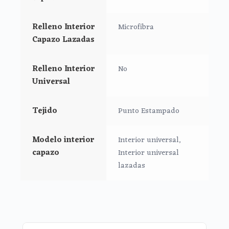
Interior universal Lazadas:
Relleno Interior
Microfibra
*En tejido estampado.
Capazo Lazadas
*Relleno en los laterales.
*Lazos laterales para atar a los lados.
Relleno Interior
No
Medidas:
Universal
Largo: 73 cm
Alto: 26 cm
Tejido
Punto Estampado
Ancho: 32 cm
Modelo interior
Interior universal,
capazo
Interior universal
lazadas