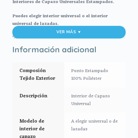
Interiores de Capazo Universales Estampados.
Puedes elegir interior universal o el interior
universal de lazadas.
VER MÁS ▼
*Aptos para todo tipo de capazos que no lleven la
capota unida al capazo mediante cremallera.
Información adicional
Interior universal:
Composión
Punto Estampado
*En tejido estampado.
Tejido Exterior
100% Poliéster
*Ajustado al capazo por goma.
*Tiras con velcro para el asa de la capota.
Descripción
Interior de Capazo
Medidas:
Universal
Largo: 76 cm
Alto: 23 cm
Modelo de
A elegir universal o de
Ancho: 32 cm
interior de
lazadas
capazo