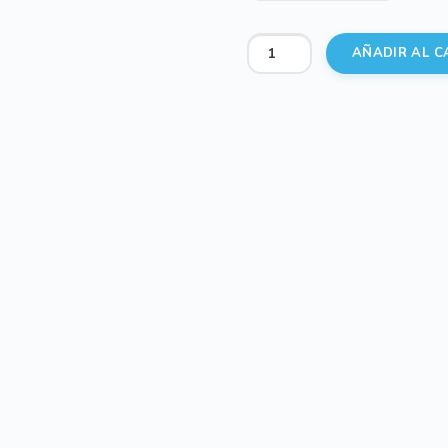
Interior
AÑADIR AL C
de
capazo
universal
lazadas
plumeti
cantidad