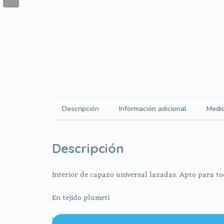
Descripción
Información adicional
Medi
Descripción
Interior de capazo universal lazadas. Apto para to
En tejido plumeti
Todo el cuerpo con relleno. El colchón siempre arr