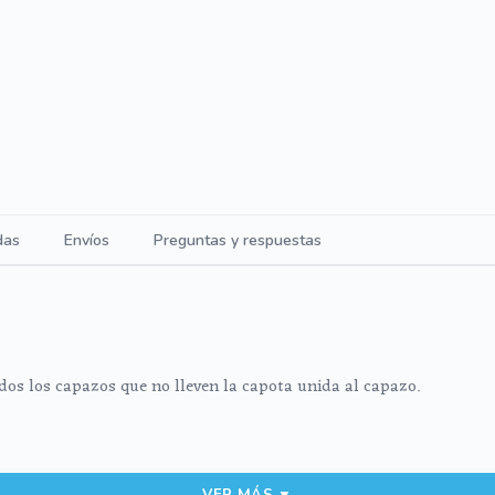
das
Envíos
Preguntas y respuestas
dos los capazos que no lleven la capota unida al capazo.
iba
VER MÁS ▼