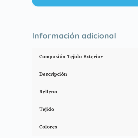
Lazadas en los laterales
Apertura para la salida de la capota.
Información adicional
Largo:73cm
Ancho:32cm
Composión Tejido Exterior
Alto:26cm
Descripción
Relleno
Tejido
Colores