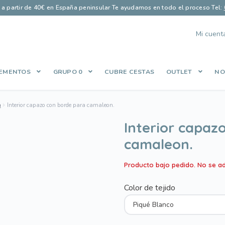
s a partir de 40€ en España peninsular
·
Te ayudamos en todo el proceso
·
Tel:
Mi cuent
EMENTOS
GRUPO 0
CUBRE CESTAS
OUTLET
NO
Finalizar compra
Guía saco perfecto
Let’s Keep In Touch
Lista de
a
Interior capazo con borde para camaleon.
es
Política de Privacidad
Qué opinan nuestros clientes
Share Cart
Interior capaz
camaleon.
Producto bajo pedido. No se a
Color de tejido