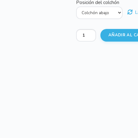
Posición del colchón
L
Interior
AÑADIR AL C
capazo
con
borde
para
camaleon.
cantidad