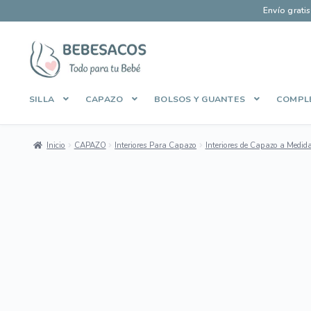
Envío grati
Ir
Ir
a
al
la
contenido
SILLA
CAPAZO
BOLSOS Y GUANTES
COMPL
navegación
Inicio
Aviso Legal
Carrito
Contacto
Envíos y Devoluciones
Inicio
CAPAZO
Interiores Para Capazo
Interiores de Capazo a Medid
Manage Profile
Mi cuenta
Pago Seguro
Política de Cooki
Sobre Bebesacos
Sobre Bebesacos vieja
Tienda