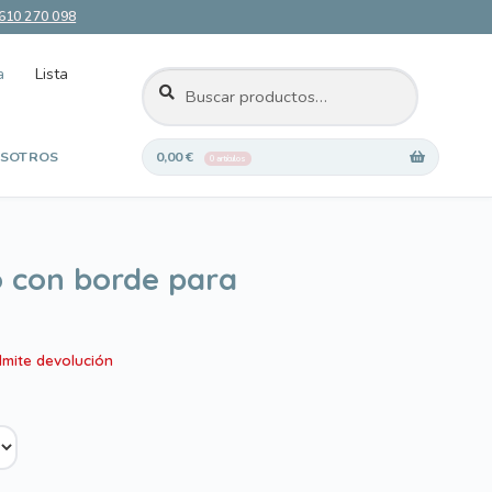
610 270 098
a
Lista
BUSCAR
Buscar
por:
SOTROS
0,00
€
0 artículos
 deseos
o con borde para
dmite devolución