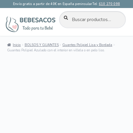
Envío gratis a partir de 40€ en España peninsular
Tel:
610 270 098
BUSCAR
Buscar
por:
Ir
Ir
a
al
la
contenido
Inicio
BOLSOS Y GUANTES
Guantes Polipiel Lisa y Bordada
navegación
Guantes Polipiel Azulado con el interior en villela o en pelo liso.