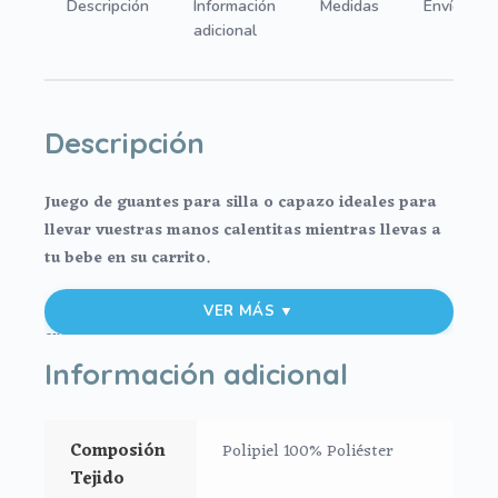
Descripción
Información
Medidas
Envíos
villela
adicional
o
en
pelo
liso.
Descripción
cantidad
Juego de guantes para silla o capazo ideales para
llevar vuestras manos calentitas mientras llevas a
tu bebe en su carrito.
Se adaptan a todo tipo de sillas mediante dos
VER MÁS ▼
cremalleras laterales.
Información adicional
Se coloca de forma muy fácil y cómoda; abres las
cremalleras, abrazas el manillar del carrito y vuelves
a cerrar las cremalleras.
Composión
Polipiel 100% Poliéster
Tejido
Puedes usar también en sillas de bastón usando el