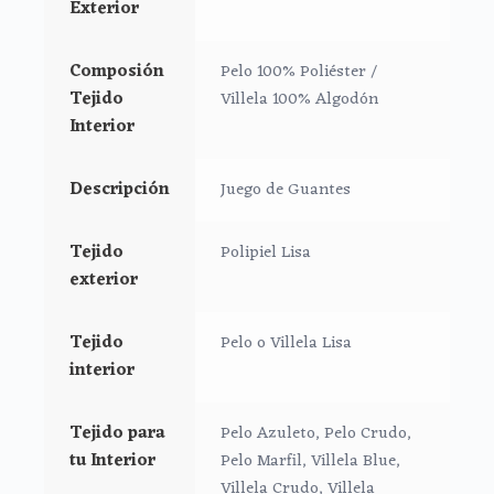
Exterior
ojal central en la parte de atrás del guante.
Composión
Pelo 100% Poliéster /
El tejido exterior en polipiel lisa, una polipiel muy
Tejido
Villela 100% Algodón
suave y agradable.
Interior
El tejido del interior en pelo o en villela de algodón
lisa.
Descripción
Juego de Guantes
**Puedes lavar a mano o en lavadora, siempre agua
Tejido
Polipiel Lisa
fría, jabones no abrasivos y secado al natural.
exterior
Tejido
Pelo o Villela Lisa
interior
Tejido para
Pelo Azuleto, Pelo Crudo,
tu Interior
Pelo Marfil, Villela Blue,
Villela Crudo, Villela