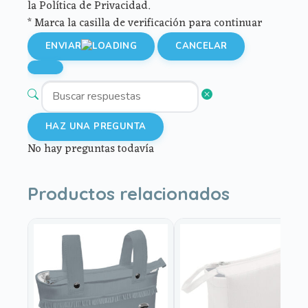
la Política de Privacidad.
* Marca la casilla de verificación para continuar
ENVIAR
CANCELAR
HAZ UNA PREGUNTA
No hay preguntas todavía
Productos relacionados
Este
producto
tiene
múltiples
variantes.