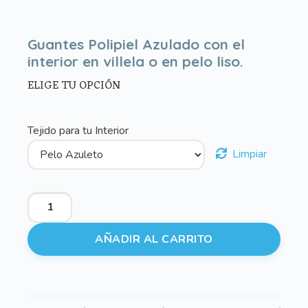
Guantes Polipiel Azulado con el
interior en villela o en pelo liso.
ELIGE TU OPCIÓN
Tejido para tu Interior
Limpiar
Guantes
Polipiel
Azulado
AÑADIR AL CARRITO
con
el
interior
en