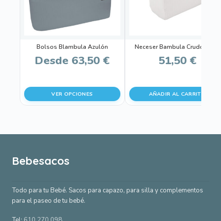
Las
opciones
se
pueden
Bolsos Blambula Azulón
Neceser Bambula Crudo Bebé
elegir
Desde
63,50
€
51,50
€
en
la
página
VER OPCIONES
AÑADIR AL CARRITO
de
producto
Bebesacos
Todo para tu Bebé. Sacos para capazo, para silla y complementos
para el paseo de tu bebé.
Tel:
610 270 098