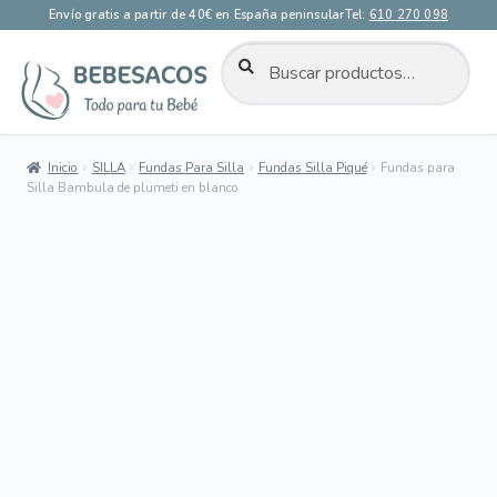
Envío gratis a partir de 40€ en España peninsular
Tel:
610 270 098
BUSCAR
Buscar
por:
Ir
Ir
a
al
la
contenido
Inicio
SILLA
Fundas Para Silla
Fundas Silla Piqué
Fundas para
navegación
Silla Bambula de plumeti en blanco