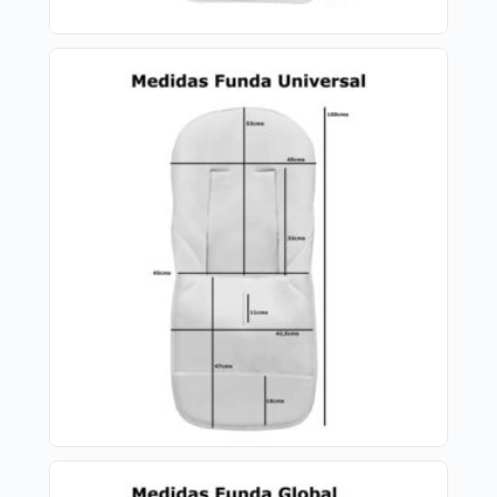
Trasera inferior elástica
Sistema de sujeción S-Plus
*Colchoneta:
Funda en bambula plumeti.
El relleno de la funda es micro fibra prensada
para mayor confort y comodidad del bebé.
El tejido posterior de la funda es tejido liso.
Trasera superior regulable con freno.
Cintas y gomitas para sujetar, en caso de no
poder utilizar la trasera.
Ojales en la parte superior, en los laterales y
en el culete.
Trasera inferior elástica