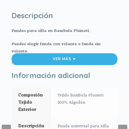
Descripción
Fundas para silla en Bambula Plumeti.
Puedes elegir funda con volante o funda sin
volante.
VER MÁS ▼
*Funda Global
Información adicional
Funda en bambula plumeti.
Refuerzo en la parte de los pies de la funda en
tejido reforzado de fácil limpieza.
Composión
Tejido Bambula Plumeti
El relleno de la funda es micro fibra prensada
Tejido
100% Algodón
para mayor confort y comodidad del bebé.
Exterior
El tejido posterior de la funda es rejilla de
mucha consistencia para que no se aplaste con
Descripción
Funda universal para silla
el peso de bebe y permita una ventilación real.