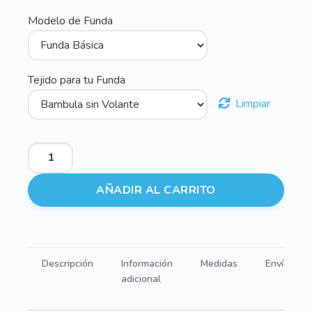
Modelo de Funda
Tejido para tu Funda
Limpiar
Fundas
para
Silla
AÑADIR AL CARRITO
Bambula
de
plumeti
en
Descripción
Información
Medidas
Envíos
blanco
adicional
cantidad