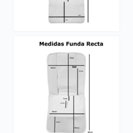
poder utilizar la trasera.
Aberturas para todo tipo de arneses.
Trasera inferior elástica
Sistema de sujeción S-Plus
*Funda Recta:
Funda en piqué serker liso.
Refuerzo en la parte de los pies de la funda
en tejido reforzado de fácil limpieza.
El relleno de la funda es micro fibra prensada
para mayor confort y comodidad del bebé.
El tejido posterior de la funda es rejilla de
mucha consistencia para que no se aplaste con
el peso de bebe y permita una ventilación real.
Cintas y gomitas para sujetar, en caso de no
poder utilizar la trasera.
Aberturas para todo tipo de arneses.