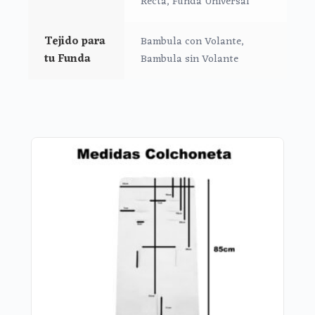
Recta, Funda Universal
poder utilizar la trasera.
Aberturas para todo tipo de arneses.
Tejido para
Bambula con Volante,
Trasera inferior elástica
tu Funda
Bambula sin Volante
Sistema de sujeción S-Plus
Abertura para sillas de cierre de libro
*Funda Básica:
Funda en bambula plumeti.
Refuerzo en la parte de los pies de la funda
en tejido reforzado de fácil limpieza.
El relleno de la funda es micro fibra prensada
para mayor confort y comodidad del bebé.
El tejido posterior de la funda es rejilla de
mucha consistencia para que no se aplaste con
el peso de bebe y permita una ventilación real.
Trasera superior.
Cintas y gomitas para sujetar, en caso de no