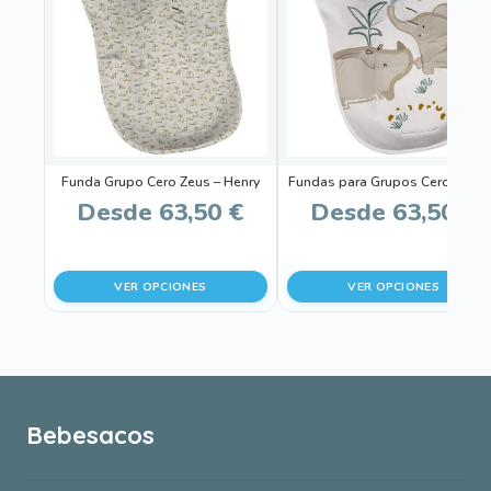
tiene
tiene
múltiples
múltiples
variantes.
variantes.
Las
Las
opciones
opciones
se
se
pueden
pueden
Funda Grupo Cero Zeus – Henry
Fundas para Grupos Cero Guill
elegir
elegir
Desde
63,50
€
Desde
63,50
€
en
en
la
la
página
página
VER OPCIONES
VER OPCIONES
de
de
producto
producto
Bebesacos