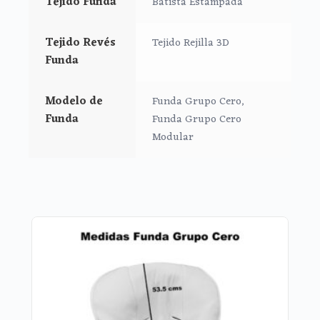
Tejido Funda
Batista Estampada
*Trasera en la parte inferior de la funda.
**Puedes lavar tu funda a mano
o en lavadora siempre
Tejido Revés
Tejido Rejilla 3D
en agua fría, jabones no abrasivos y secado al
Funda
natural.
Modelo de
Funda Grupo Cero,
Funda
Funda Grupo Cero
Modular