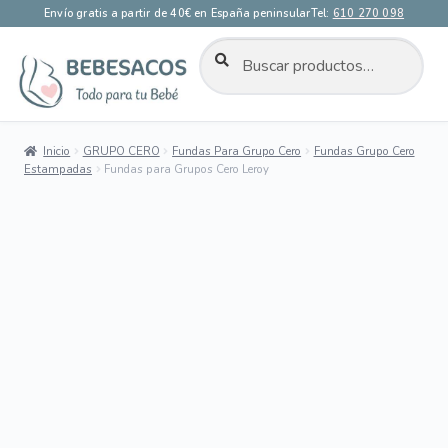
Envío gratis a partir de 40€ en España peninsular
Tel:
610 270 098
BUSCAR
Buscar
por:
Ir
Ir
a
al
la
contenido
Inicio
GRUPO CERO
Fundas Para Grupo Cero
Fundas Grupo Cero
navegación
Estampadas
Fundas para Grupos Cero Leroy