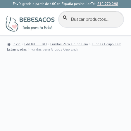
Envío gratis a partir de 40€ en España peninsular
Tel:
610 270 098
BUSCAR
Buscar
por:
Ir
Ir
a
al
la
contenido
Inicio
GRUPO CERO
Fundas Para Grupo Cero
Fundas Grupo Cero
navegación
Estampadas
Fundas para Grupos Cero Erick