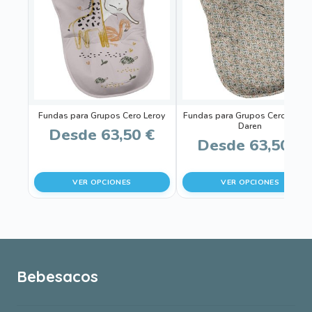
tiene
tiene
múltiples
múltiples
variantes.
variantes.
Las
Las
opciones
opciones
se
se
pueden
pueden
Fundas para Grupos Cero Leroy
Fundas para Grupos Cero Dylan
elegir
elegir
Daren
Desde
63,50
€
en
en
Desde
63,50
€
la
la
página
página
VER OPCIONES
VER OPCIONES
de
de
producto
producto
Bebesacos