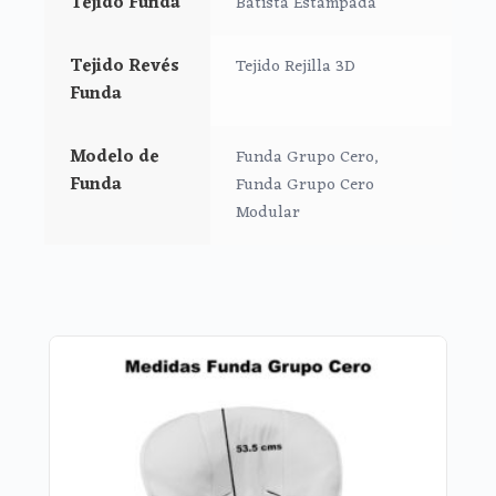
Tejido Funda
Batista Estampada
*Trasera en la parte inferior de la funda.
**Puedes lavar tu funda a mano
o en lavadora siempre
Tejido Revés
Tejido Rejilla 3D
en agua fría, jabones no abrasivos y secado al
Funda
natural.
Modelo de
Funda Grupo Cero,
Funda
Funda Grupo Cero
Modular