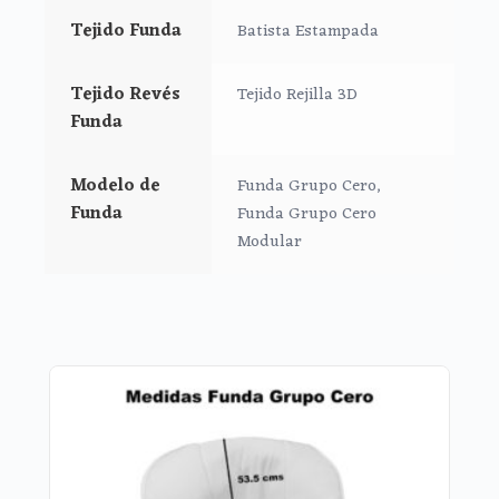
Tejido Funda
Batista Estampada
*Trasera en la parte inferior de la funda.
**Puedes lavar tu funda a mano
o en lavadora siempre
Tejido Revés
Tejido Rejilla 3D
en agua fría, jabones no abrasivos y secado al
Funda
natural.
Modelo de
Funda Grupo Cero,
Funda
Funda Grupo Cero
Modular