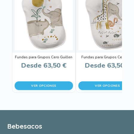
producto
producto
tiene
tiene
múltiples
múltiples
variantes.
variantes.
Las
Las
opciones
opciones
se
se
pueden
pueden
Fundas para Grupos Cero Guillen
Fundas para Grupos Cero Izan
elegir
elegir
Desde
63,50
€
Desde
63,50
€
en
en
la
la
página
página
VER OPCIONES
VER OPCIONES
de
de
producto
producto
Bebesacos