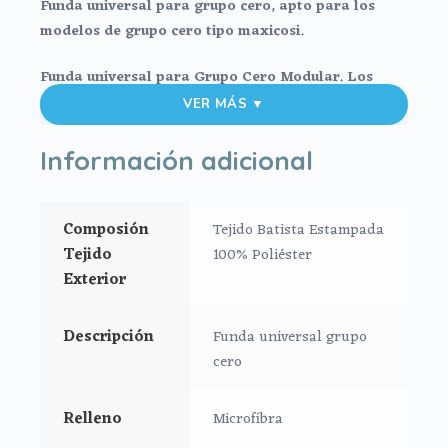
Funda universal para grupo cero, apto para los
modelos de grupo cero tipo maxicosi.
Funda universal para Grupo Cero Modular. Los
modelos de grupo cero que reclinan
VER MÁS ▼
*Funda en batista estampada con relleno
Información adicional
microfibra hueca para mayor confort del bebé.
*Ojales para los arneses.
Composión
Tejido Batista Estampada
Tejido
100% Poliéster
*El relleno de la funda es micro fibra prensada para
Exterior
mayor confort y comodidad del bebé.
*El tejido posterior de la funda es rejilla 3D de mucha
Descripción
Funda universal grupo
consistencia para que no se aplaste con el peso de
cero
bebe y permita una ventilación real.
Relleno
Microfibra
*Trasera en la parte superior de la funda.