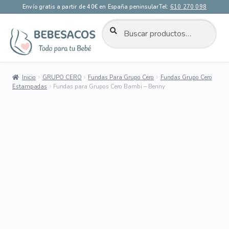
Envío gratis a partir de 40€ en España peninsular
Tel:
610 270 098
BUSCAR
Buscar
por:
Ir
Ir
a
al
la
contenido
Inicio
GRUPO CERO
Fundas Para Grupo Cero
Fundas Grupo Cero
navegación
Estampadas
Fundas para Grupos Cero Bambi – Benny