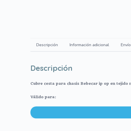
Descripción
Información adicional
Envío
Descripción
Cubre cesta para chasis Bebecar ip op en tejido 
Válido para:
Bebecar ip op evolution
Bebecar ip op el
Bebecar i top