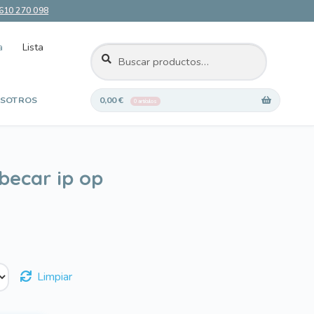
610 270 098
a
Lista
BUSCAR
Buscar
por:
SOTROS
0,00
€
0 artículos
 deseos
becar ip op
Limpiar