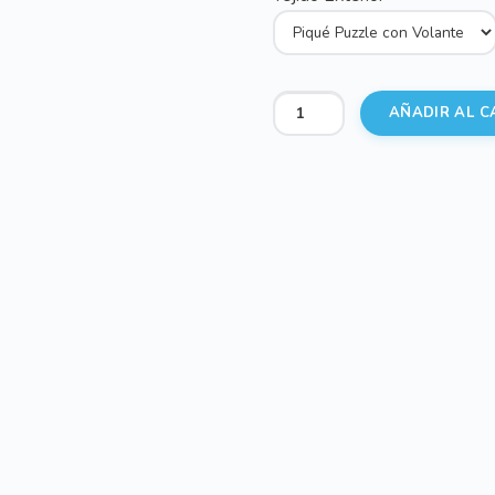
Bolsos
AÑADIR AL C
Puzzle
Gris
cantidad