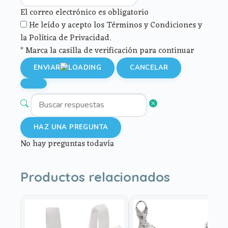
El correo electrónico es obligatorio
He leído y acepto los Términos y Condiciones y
la Política de Privacidad.
* Marca la casilla de verificación para continuar
ENVIAR
CANCELAR
HAZ UNA PREGUNTA
No hay preguntas todavía
Productos relacionados
Este
Este
producto
producto
tiene
tiene