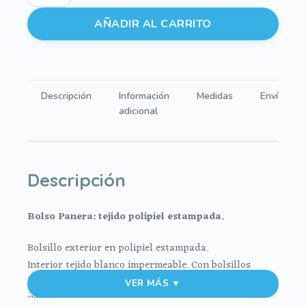
Polipiel
Estampada
AÑADIR AL CARRITO
Pingüino
cantidad
Descripción
Información
Medidas
Envíos
adicional
Descripción
Bolso Panera: tejido polipiel estampada.
Bolsillo exterior en polipiel estampada.
Interior tejido blanco impermeable. Con bolsillos
interiores
VER MÁS ▼
Culete rígido.